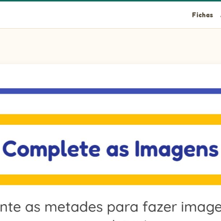
Fichas
ns completas!
esquerda à metade da direita desta figura: Girafa.
 esquerda à metade da direita desta figura: Camelo.
esquerda à metade da direita desta figura: Peixe.
esquerda à metade da direita desta figura: Onça.