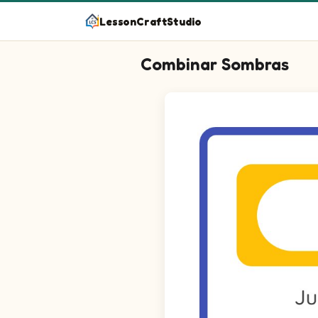
LessonCraftStudio
Combinar Sombras
Junte as metades para fazer image
Questão 1: Ligue a metade da 
Questão 2: Ligue a metade da
Questão 3: Ligue a metade da 
Questão 4: Ligue a metade da 