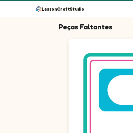
LessonCraftStudio
Peças Faltantes
Questão 1: Arraste para o esp