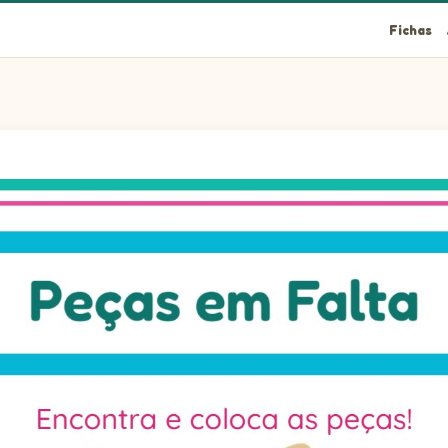
Fichas
aço vazio na posição 1 a peça que falta, com este formato: qua