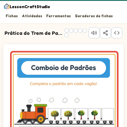
LessonCraftStudio
Fichas
Atividades
Ferramentas
Geradores de fichas
Prática do Trem de Padrões
Completa o padrão em cada vagão!
Questão 1: Arraste a figura correta para o vagão 1 e c
Questão 2: Arraste a figura correta para o vagão 2 e c
Questão 3: Arraste a figura correta para o vagão 3 e c
Questão 4: Arraste a figura correta para o vagão 4 e c
Questão 5: Arraste a figura correta para o vagão 5 e c
Questão 6: Arraste a figura correta para o vagão 6 e c