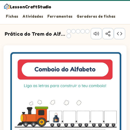
LessonCraftStudio
Fichas
Atividades
Ferramentas
Geradores de fichas
Prática do Trem do Alfabeto
Liga as letras para construir o teu comboio!
Questão 1: Arraste a letra correta para o vagão 1.
Questão 2: Arraste a letra correta para o vagão 2.
Questão 3: Arraste a letra correta para o vagão 3.
Questão 4: Arraste a letra correta para o vagão 4.
Questão 5: Arraste a letra correta para o vagão 5.
Questão 6: Arraste a letra correta para o vagão 6.