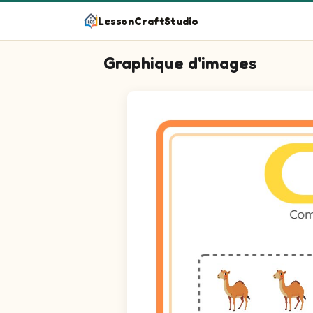
LessonCraftStudio
Graphique d'images
Question 1 : Compte les pics sur l'im
Question 2 : Compte les renards sur l
Question 3 : Compte les chameaux sur
Question 4 : Compte les zèbres sur l'
Question 5 : Compte les Jaguars sur l
Question 6 : Compte les mouettes sur 