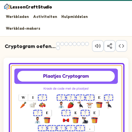
LessonCraftStudio
Werkbladen
Activiteiten
Hulpmiddelen
Werkblad-makers
Cryptogram oefenen
Kraak de code met de plaatjes!
Cryptogram puzzle. The cipher key shows pictures of Aardbei, 