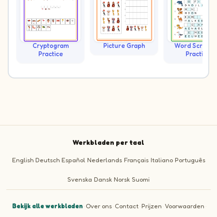
Cryptogram
Picture Graph
Word Scramb
Practice
Practice
Werkbladen per taal
English
Deutsch
Español
Nederlands
Français
Italiano
Português
Svenska
Dansk
Norsk
Suomi
Bekijk alle werkbladen
·
Over ons
·
Contact
·
Prijzen
·
Voorwaarden
·