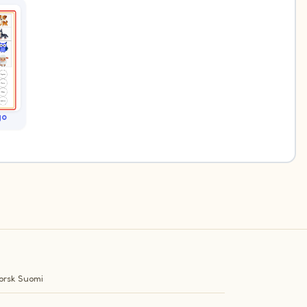
go
orsk
Suomi