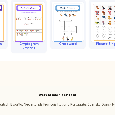
ku
Cryptogram
Crossword
Picture Bin
Practice
Werkbladen per taal
utsch
Español
Nederlands
Français
Italiano
Português
Svenska
Dansk
N