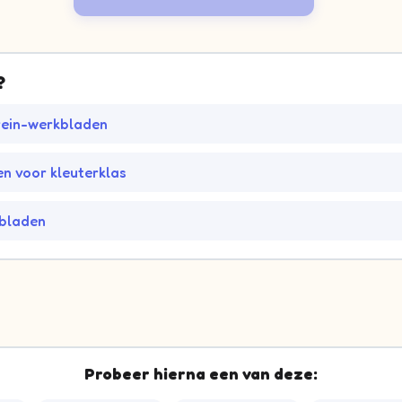
?
rein-werkbladen
n voor kleuterklas
kbladen
Probeer hierna een van deze: