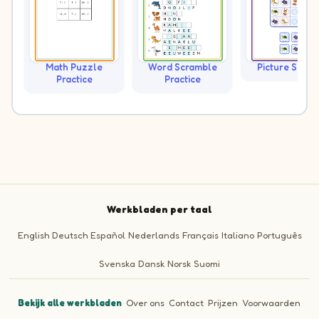
Math Puzzle
Word Scramble
Picture Sudo
Practice
Practice
Werkbladen per taal
English
Deutsch
Español
Nederlands
Français
Italiano
Português
Svenska
Dansk
Norsk
Suomi
Bekijk alle werkbladen
·
Over ons
·
Contact
·
Prijzen
·
Voorwaarden
·