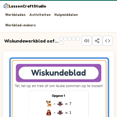
LessonCraftStudio
Werkbladen
Activiteiten
Hulpmiddelen
Werkblad-makers
Wiskundewerkblad oefenen
Vraag 1: zoek uit hoeveel elke afbeelding waard is met b
Vraag 2: zoek uit hoeveel elke afbeelding waard is met b