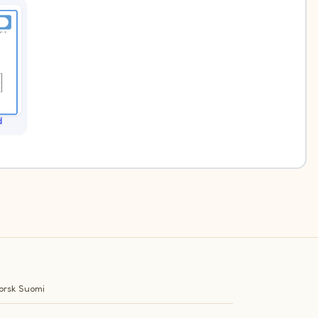
d
orsk
Suomi