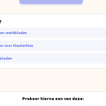
?
am-werkbladen
n voor kleuterklas
kbladen
Probeer hierna een van deze: