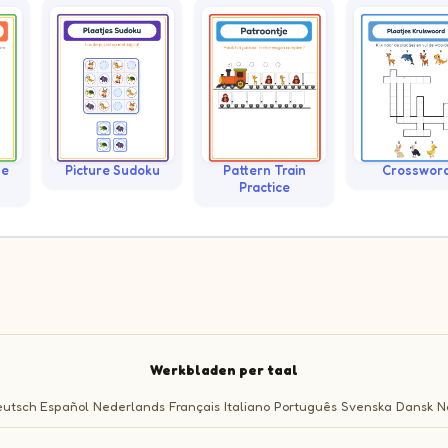
le
Picture Sudoku
Pattern Train
Crosswor
Practice
Werkbladen per taal
utsch
Español
Nederlands
Français
Italiano
Português
Svenska
Dansk
N