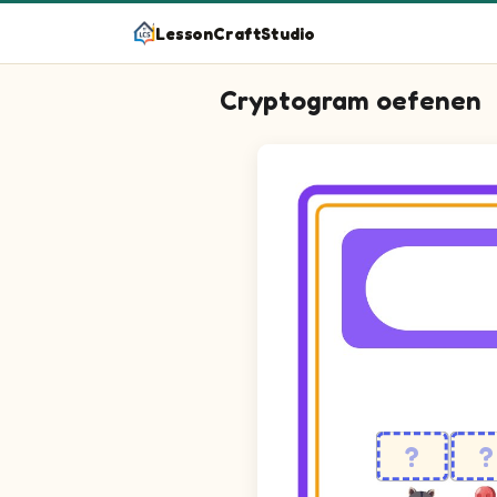
LessonCraftStudio
Cryptogram oefenen
Kraak de code met de plaatjes!
Cryptogram puzzle. The cipher key sh