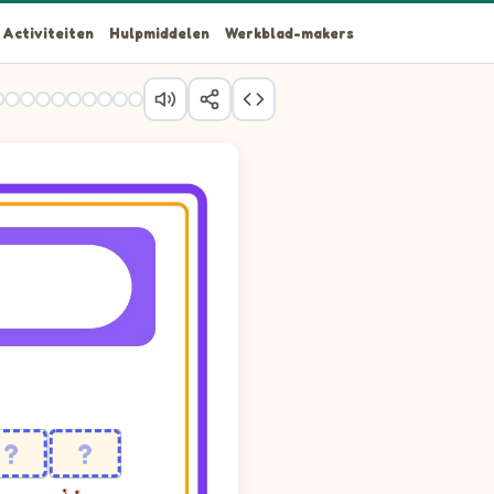
Activiteiten
Hulpmiddelen
Werkblad-makers
ak, Regenboog, Stoel, Violet en Wasbeer. Each picture stands for