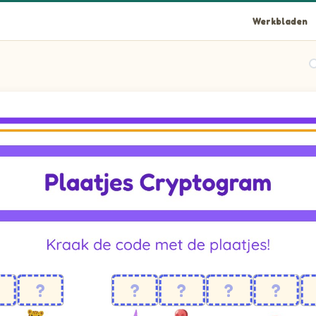
Werkbladen
ows pictures of Anjer, Dennenappel, Ei, IJslolly, Jaguar, Naaktsl