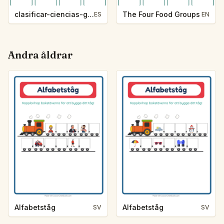
clasificar-ciencias-g1207-5
The Four Food Groups
ES
EN
Andra åldrar
Alfabetståg
Alfabetståg
SV
SV