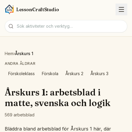
LessonCraftStudio
Arbetsblad
Hem
›
Årskurs 1
Aktiviteter
ANDRA ÅLDRAR
Förskoleklass
Förskola
Årskurs 2
Årskurs 3
Verktyg
Årskurs 1: arbetsblad i
Ämnen
matte, svenska och logik
Språk
569 arbetsblad
Arbetsbladsgeneratorer
Bläddra bland arbetsblad för Årskurs 1 här, där