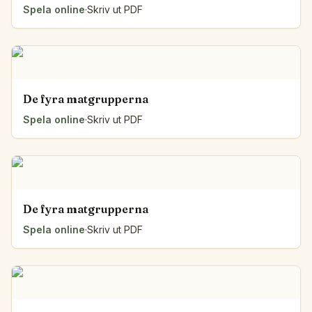
Spela online
·
Skriv ut PDF
De fyra matgrupperna
Spela online
·
Skriv ut PDF
De fyra matgrupperna
Spela online
·
Skriv ut PDF