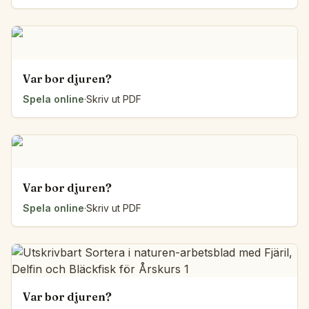
Var bor djuren?
Spela online
·
Skriv ut PDF
Var bor djuren?
Spela online
·
Skriv ut PDF
Var bor djuren?