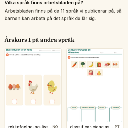
Vilka språk finns arbetsbladen på?
Arbetsbladen finns på de 11 språk vi publicerar på, så
barnen kan arbeta på det språk de lär sig.
Årskurs 1 på andra språk
rekkefoelge-og-livssykluser-g1203
classificar-ciencias-g1207-5
NO
PT