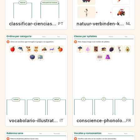
classificar-ciencias-k214-5
natuur-verbinden-k213-5
PT
NL
vocabolario-illustrato-k235-5
conscience-phonologique-k234-5
IT
FR