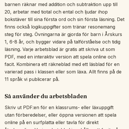
barnen räknar med addition och subtraktion upp till
Interaktivt
20, arbetar med tiotal och ental och ljudar ihop
bokstäver till sina första ord och sin första läsning. Det
finns också logikuppgifter som tränar resonemang
Språk:
Svenska
steg för steg. Övningarna är gjorda för barn i Årskurs
1, 6-8 år, och bygger vidare på talförståelse och tidig
Logga in
läsning. Varje arbetsblad är gratis att skriva ut som
PDF, med en interaktiv version att spela online och
Registrera
facit. Kombinera ett räkneblad med ett läsblad för en
varierad pass i klassen eller som läxa. Allt finns på de
11 språk vi publicerar på.
Så använder du arbetsbladen
Skriv ut PDF:en för en klassrums- eller läxuppgift
utan förberedelser, eller öppna versionen att spela
online på en surfplatta eller tavla för direkt