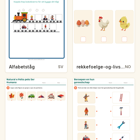
Alfabetståg
rekkefoelge-og-livssykluser-g1203
SV
NO