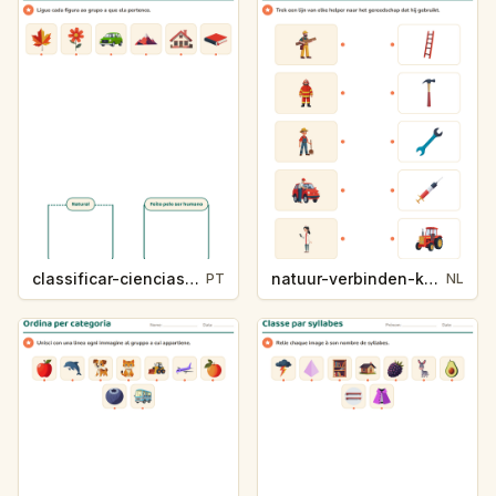
classificar-ciencias-k214-5
natuur-verbinden-k213-5
PT
NL