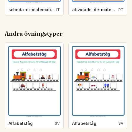
scheda-di-matematica-2-simboli-add-sott-vita-oceanica-81e5
atividade-de-matematica-2-simbolos-soma-sub-vida-marinha-ac78
IT
PT
Andra övningstyper
Alfabetståg
Alfabetståg
SV
SV