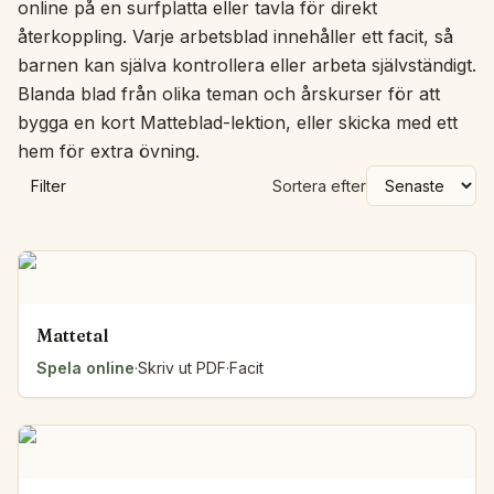
online på en surfplatta eller tavla för direkt
återkoppling. Varje arbetsblad innehåller ett facit, så
barnen kan själva kontrollera eller arbeta självständigt.
Blanda blad från olika teman och årskurser för att
bygga en kort Matteblad-lektion, eller skicka med ett
hem för extra övning.
Filter
Sortera efter
Mattetal
Spela online
·
Skriv ut PDF
·
Facit