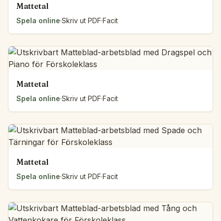
Mattetal
Spela online
·
Skriv ut PDF
·
Facit
Mattetal
Spela online
·
Skriv ut PDF
·
Facit
Mattetal
Spela online
·
Skriv ut PDF
·
Facit