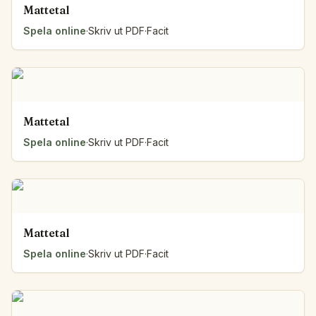
Mattetal
Spela online
·
Skriv ut PDF
·
Facit
Mattetal
Spela online
·
Skriv ut PDF
·
Facit
Mattetal
Spela online
·
Skriv ut PDF
·
Facit