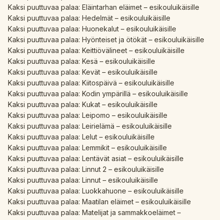
Kaksi puuttuvaa palaa: Eläintarhan eläimet – esikouluikäisille
Kaksi puuttuvaa palaa: Hedelmät – esikouluikäisille
Kaksi puuttuvaa palaa: Huonekalut – esikouluikäisille
Kaksi puuttuvaa palaa: Hyönteiset ja ötökät – esikouluikäisille
Kaksi puuttuvaa palaa: Keittiövälineet – esikouluikäisille
Kaksi puuttuvaa palaa: Kesä – esikouluikäisille
Kaksi puuttuvaa palaa: Kevät – esikouluikäisille
Kaksi puuttuvaa palaa: Kiitospäivä – esikouluikäisille
Kaksi puuttuvaa palaa: Kodin ympärillä – esikouluikäisille
Kaksi puuttuvaa palaa: Kukat – esikouluikäisille
Kaksi puuttuvaa palaa: Leipomo – esikouluikäisille
Kaksi puuttuvaa palaa: Leirielämä – esikouluikäisille
Kaksi puuttuvaa palaa: Lelut – esikouluikäisille
Kaksi puuttuvaa palaa: Lemmikit – esikouluikäisille
Kaksi puuttuvaa palaa: Lentävät asiat – esikouluikäisille
Kaksi puuttuvaa palaa: Linnut 2 – esikouluikäisille
Kaksi puuttuvaa palaa: Linnut – esikouluikäisille
Kaksi puuttuvaa palaa: Luokkahuone – esikouluikäisille
Kaksi puuttuvaa palaa: Maatilan eläimet – esikouluikäisille
Kaksi puuttuvaa palaa: Matelijat ja sammakkoeläimet –