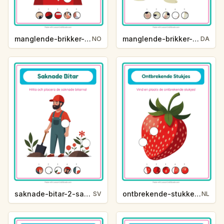
manglende-brikker-2-manglende-brikker-yrker-83c4
manglende-brikker-2-manglende-brikker-zoodyr-7c81
NO
DA
saknade-bitar-2-saknade-bitar-yrken-722f
ontbrekende-stukken-2-ontbrekende-stukjes-zomer-15c1
SV
NL