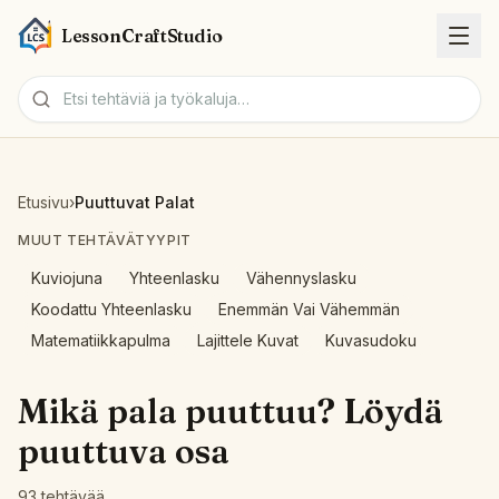
LessonCraftStudio
Tehtäväarkit
Etusivu
›
Puuttuvat Palat
Tehtävät
MUUT TEHTÄVÄTYYPIT
Kuviojuna
Yhteenlasku
Vähennyslasku
Työkalut
Koodattu Yhteenlasku
Enemmän Vai Vähemmän
Matematiikkapulma
Lajittele Kuvat
Kuvasudoku
Aiheet
Mikä pala puuttuu? Löydä
Kielet
puuttuva osa
Tehtävägeneraattorit
93 tehtävää