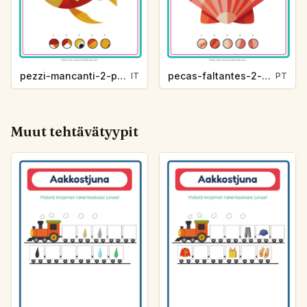
pezzi-mancanti-2-pezzi-mancanti-vita-oceanica-48fa
pecas-faltantes-2-pecas-faltando-vida-marinha-7c7e
IT
PT
Muut tehtävätyypit