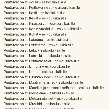
Puuttuvat palat: Joulu – esikouluikäisille
Puuttuvat palat: Keittiövälineet – esikouluikäisille
Puuttuvat palat: Kesä – esikouluikäisille
Puuttuvat palat: Kevät – esikouluikäisille
Puuttuvat palat: Kiitospäivä – esikouluikäisille
Puuttuvat palat: Kodin ympärillä – esikouluikäisille
Puuttuvat palat: Kukat – esikouluikäisille
Puuttuvat palat: Leipomo – esikouluikäisille
Puuttuvat palat: Leirielämä – esikouluikäisille
Puuttuvat palat: Lelut – esikouluikäisille
Puuttuvat palat: Lemmikit – esikouluikäisille
Puuttuvat palat: Lentävät asiat – esikouluikäisille
Puuttuvat palat: Linnut 2 – esikouluikäisille
Puuttuvat palat: Linnut – esikouluikäisille
Puuttuvat palat: Luokkahuone – esikouluikäisille
Puuttuvat palat: Maatilan eläimet – esikouluikäisille
Puuttuvat palat: Matelijat ja sammakkoeläimet – esikouluikäisille
Puuttuvat palat: Merielämä – esikouluikäisille
Puuttuvat palat: Metsän eläimet – esikouluikäisille
Puuttuvat palat: Musiikki – esikouluikäisille