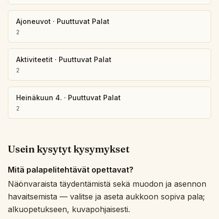
Ajoneuvot
·
Puuttuvat Palat
2
Aktiviteetit
·
Puuttuvat Palat
2
Heinäkuun 4.
·
Puuttuvat Palat
2
Usein kysytyt kysymykset
Mitä palapelitehtävät opettavat?
Näönvaraista täydentämistä sekä muodon ja asennon
havaitsemista — valitse ja aseta aukkoon sopiva pala;
alkuopetukseen, kuvapohjaisesti.