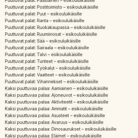
Puuttuvat palat: Pääsiäinen – esikouluikäisille
Puuttuvat palat: Postitoimisto – esikouluikäisille
Puuttuvat palat: Puut – esikouluikäisille
Puuttuvat palat: Ranta – esikouluikäisille
Puuttuvat palat: Ruokakaupassa – esikouluikäisille
Puuttuvat palat: Ruumiinosat – esikouluikäisille
Puuttuvat palat: Sää – esikouluikäisille
Puuttuvat palat: Sairaala – esikouluikäisille
Puuttuvat palat: Talvi – esikouluikäisille
Puuttuvat palat: Tunteet – esikouluikäisille
Puuttuvat palat: Työkalut – esikouluikäisille
Puuttuvat palat: Vaatteet – esikouluikäisille
Puuttuvat palat: Vihannekset – esikouluikäisille
Kaksi puuttuvaa palaa: Aamiainen – esikouluikäisille
Kaksi puuttuvaa palaa: Ajoneuvot – esikouluikäisille
Kaksi puuttuvaa palaa: Aktiviteetit – esikouluikäisille
Kaksi puuttuvaa palaa: Ammatit – esikouluikäisille
Kaksi puuttuvaa palaa: Asusteet – esikouluikäisille
Kaksi puuttuvaa palaa: Avaruus – esikouluikäisille
Kaksi puuttuvaa palaa: Dinosaurukset – esikouluikäisille
Kaksi puuttuvaa palaa: Eläimet – esikouluikäisille