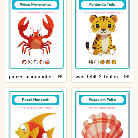
pieces-manquantes-2-pieces-manquantes-vie-oceanique-7b02
was-fehlt-2-fehlende-teile-zootiere-eb58
FR
DE