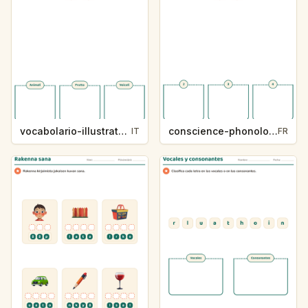
vocabolario-illustrato-k235-5
conscience-phonologique-k234-5
IT
FR