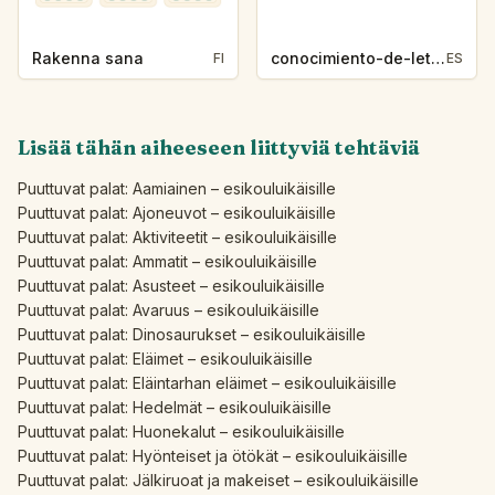
Rakenna sana
conocimiento-de-letras-k230-5
FI
ES
Lisää tähän aiheeseen liittyviä tehtäviä
Puuttuvat palat: Aamiainen – esikouluikäisille
Puuttuvat palat: Ajoneuvot – esikouluikäisille
Puuttuvat palat: Aktiviteetit – esikouluikäisille
Puuttuvat palat: Ammatit – esikouluikäisille
Puuttuvat palat: Asusteet – esikouluikäisille
Puuttuvat palat: Avaruus – esikouluikäisille
Puuttuvat palat: Dinosaurukset – esikouluikäisille
Puuttuvat palat: Eläimet – esikouluikäisille
Puuttuvat palat: Eläintarhan eläimet – esikouluikäisille
Puuttuvat palat: Hedelmät – esikouluikäisille
Puuttuvat palat: Huonekalut – esikouluikäisille
Puuttuvat palat: Hyönteiset ja ötökät – esikouluikäisille
Puuttuvat palat: Jälkiruoat ja makeiset – esikouluikäisille