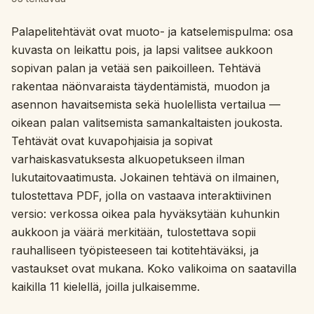
Interaktiivinen
Palapelitehtävät ovat muoto- ja katselemispulma: osa
kuvasta on leikattu pois, ja lapsi valitsee aukkoon
sopivan palan ja vetää sen paikoilleen. Tehtävä
Kieli:
Suomi
rakentaa näönvaraista täydentämistä, muodon ja
asennon havaitsemista sekä huolellista vertailua —
Kirjaudu sisään
oikean palan valitsemista samankaltaisten joukosta.
Tehtävät ovat kuvapohjaisia ja sopivat
Rekisteröidy
varhaiskasvatuksesta alkuopetukseen ilman
lukutaitovaatimusta. Jokainen tehtävä on ilmainen,
tulostettava PDF, jolla on vastaava interaktiivinen
versio: verkossa oikea pala hyväksytään kuhunkin
aukkoon ja väärä merkitään, tulostettava sopii
rauhalliseen työpisteeseen tai kotitehtäväksi, ja
vastaukset ovat mukana. Koko valikoima on saatavilla
kaikilla 11 kielellä, joilla julkaisemme.