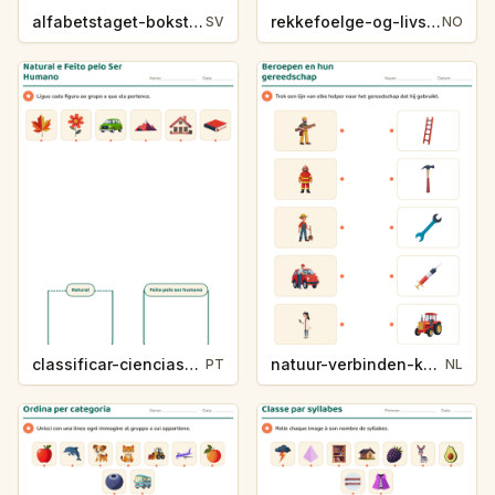
alfabetstaget-bokstavsledtrad-yrken-4317
rekkefoelge-og-livssykluser-g1203
SV
NO
classificar-ciencias-k214-5
natuur-verbinden-k213-5
PT
NL