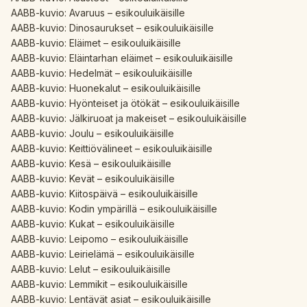
AABB-kuvio: Avaruus – esikouluikäisille
AABB-kuvio: Dinosaurukset – esikouluikäisille
AABB-kuvio: Eläimet – esikouluikäisille
AABB-kuvio: Eläintarhan eläimet – esikouluikäisille
AABB-kuvio: Hedelmät – esikouluikäisille
AABB-kuvio: Huonekalut – esikouluikäisille
AABB-kuvio: Hyönteiset ja ötökät – esikouluikäisille
AABB-kuvio: Jälkiruoat ja makeiset – esikouluikäisille
AABB-kuvio: Joulu – esikouluikäisille
AABB-kuvio: Keittiövälineet – esikouluikäisille
AABB-kuvio: Kesä – esikouluikäisille
AABB-kuvio: Kevät – esikouluikäisille
AABB-kuvio: Kiitospäivä – esikouluikäisille
AABB-kuvio: Kodin ympärillä – esikouluikäisille
AABB-kuvio: Kukat – esikouluikäisille
AABB-kuvio: Leipomo – esikouluikäisille
AABB-kuvio: Leirielämä – esikouluikäisille
AABB-kuvio: Lelut – esikouluikäisille
AABB-kuvio: Lemmikit – esikouluikäisille
AABB-kuvio: Lentävät asiat – esikouluikäisille