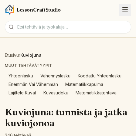
LessonCraftStudio
Tehtäväarkit
Etusivu
›
Kuviojuna
Tehtävät
MUUT TEHTÄVÄTYYPIT
Yhteenlasku
Vähennyslasku
Koodattu Yhteenlasku
Työkalut
Enemmän Vai Vähemmän
Matematiikkapulma
Lajittele Kuvat
Kuvasudoku
Matematiikkatehtävä
Aiheet
Kuviojuna: tunnista ja jatka
Kielet
kuviojonoa
Tehtävägeneraattorit
246 tehtävää