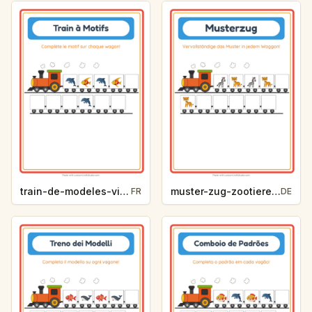
train-de-modeles-vie-oceanique-972b
muster-zug-zootiere-cfc1
FR
DE