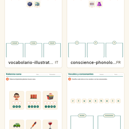
vocabolario-illustrato-k235-5
conscience-phonologique-k234-5
IT
FR