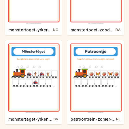
monstertoget-yrker-54f3
monstertoget-zoodyr-a7ac
NO
DA
monstertaget-yrken-f3cb
patroontrein-zomer-39b6
SV
NL