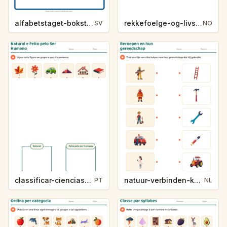
alfabetstaget-bokstavsledtrad-yrken-4317
rekkefoelge-og-livssykluser-g1203
SV
NO
classificar-ciencias-k214-5
natuur-verbinden-k213-5
PT
NL