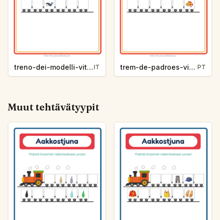
treno-dei-modelli-vita-oceanica-7803
trem-de-padroes-vida-marinha-5a90
IT
PT
Muut tehtävätyypit