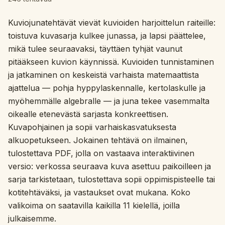
Interaktiivinen
Kuviojunatehtävät vievät kuvioiden harjoittelun raiteille:
toistuva kuvasarja kulkee junassa, ja lapsi päättelee,
mikä tulee seuraavaksi, täyttäen tyhjät vaunut
Kieli:
Suomi
pitääkseen kuvion käynnissä. Kuvioiden tunnistaminen
ja jatkaminen on keskeistä varhaista matemaattista
Kirjaudu sisään
ajattelua — pohja hyppylaskennalle, kertolaskulle ja
myöhemmälle algebralle — ja juna tekee vasemmalta
Rekisteröidy
oikealle etenevästä sarjasta konkreettisen.
Kuvapohjainen ja sopii varhaiskasvatuksesta
alkuopetukseen. Jokainen tehtävä on ilmainen,
tulostettava PDF, jolla on vastaava interaktiivinen
versio: verkossa seuraava kuva asettuu paikoilleen ja
sarja tarkistetaan, tulostettava sopii oppimispisteelle tai
kotitehtäväksi, ja vastaukset ovat mukana. Koko
valikoima on saatavilla kaikilla 11 kielellä, joilla
julkaisemme.