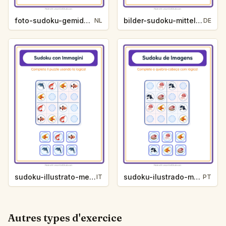
foto-sudoku-gemiddeld-zomer-345e
bilder-sudoku-mittel-zootiere-cec5
NL
DE
sudoku-illustrato-medio-vita-oceanica-8b0a
sudoku-ilustrado-medio-46a8
IT
PT
Autres types d'exercice