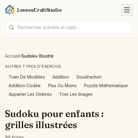
LessonCraftStudio
Fiches
Accueil
›
Sudoku Illustré
Activités
AUTRES TYPES D'EXERCICE
Train De Modèles
Addition
Soustraction
Outils
Addition Codée
Plus Ou Moins
Puzzle Mathématique
Apparier Les Ombres
Trier Les Images
Sujets
Sudoku pour enfants :
Langues
grilles illustrées
Générateurs de fiches
99 fiches