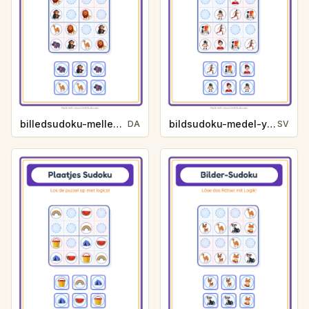
billedsudoku-mellem-zoodyr-4179
bildsudoku-medel-yrken-217e
DA
SV