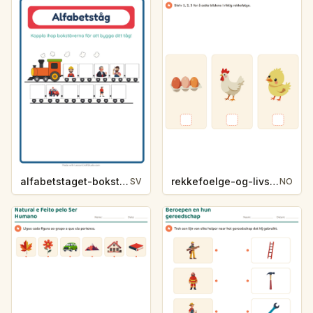
alfabetstaget-bokstavsledtrad-yrken-4317
rekkefoelge-og-livssykluser-g1203
SV
NO