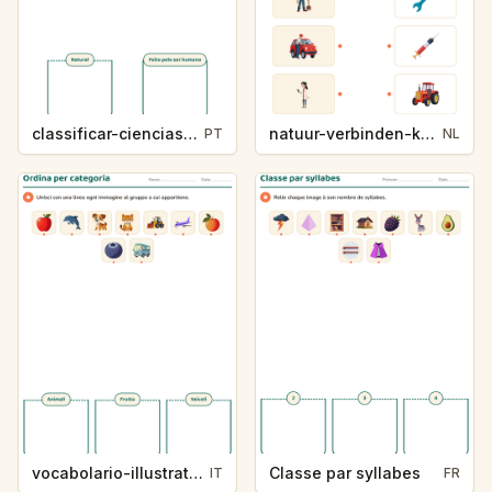
classificar-ciencias-k214-5
natuur-verbinden-k213-5
PT
NL
vocabolario-illustrato-k235-5
Classe par syllabes
IT
FR