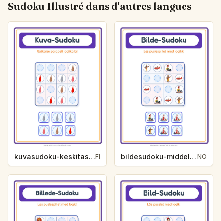
Sudoku Illustré dans d'autres langues
kuvasudoku-keskitaso-varit-6e2e
bildesudoku-middels-yrker-0286
FI
NO