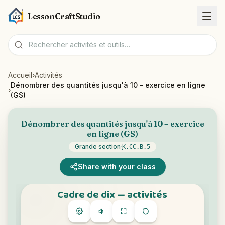
LessonCraftStudio
Accueil
›
Activités
Fiches
Dénombrer des quantités jusqu'à 10 – exercice en ligne
›
(GS)
Activités
Dénombrer des quantités jusqu'à 10 – exercice
en ligne (GS)
Outils
Grande section
·
K.CC.B.5
Sujets
Share with your class
Langues
Générateurs de fiches