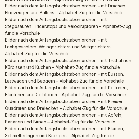
Bilder nach dem Anfangsbuchstaben ordnen – mit Drachen,
Flugzeugen und Ballons – Alphabet-Zug für die Vorschule
Bilder nach dem Anfangsbuchstaben ordnen – mit
Stegosauren, Triceratops und Velociraptoren – Alphabet-Zug
für die Vorschule
Bilder nach dem Anfangsbuchstaben ordnen – mit
Lachgesichtern, Weingesichtern und Wutgesichtern –
Alphabet-Zug für die Vorschule
Bilder nach dem Anfangsbuchstaben ordnen – mit Truthähnen,
Kürbissen und Kuchen – Alphabet-Zug für die Vorschule
Bilder nach dem Anfangsbuchstaben ordnen – mit Bussen,
Lastwagen und Baggern – Alphabet-Zug für die Vorschule
Bilder nach dem Anfangsbuchstaben ordnen – mit Rottönen,
Blautönen und Gelbtönen – Alphabet-Zug für die Vorschule
Bilder nach dem Anfangsbuchstaben ordnen – mit Kreisen,
Quadraten und Dreiecken – Alphabet-Zug für die Vorschule
Bilder nach dem Anfangsbuchstaben ordnen – mit Äpfeln,
Bananen und Birnen – Alphabet-Zug für die Vorschule
Bilder nach dem Anfangsbuchstaben ordnen – mit Blumen,
Schmetterlingen und Knospen – Alphabet-Zug für die