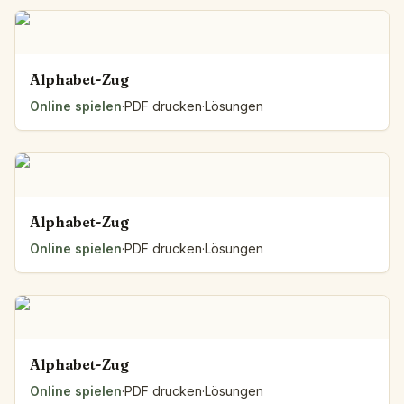
Alphabet-Zug
Online spielen
·
PDF drucken
·
Lösungen
Alphabet-Zug
Online spielen
·
PDF drucken
·
Lösungen
Alphabet-Zug
Online spielen
·
PDF drucken
·
Lösungen