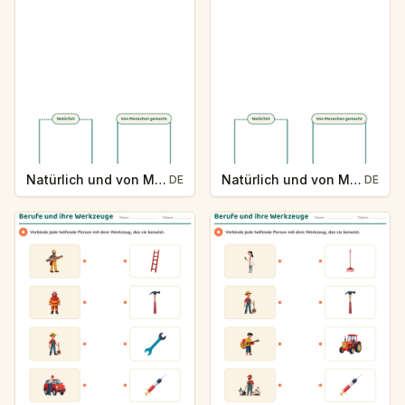
Natürlich und von Menschen gemacht
Natürlich und von Menschen gemacht
DE
DE