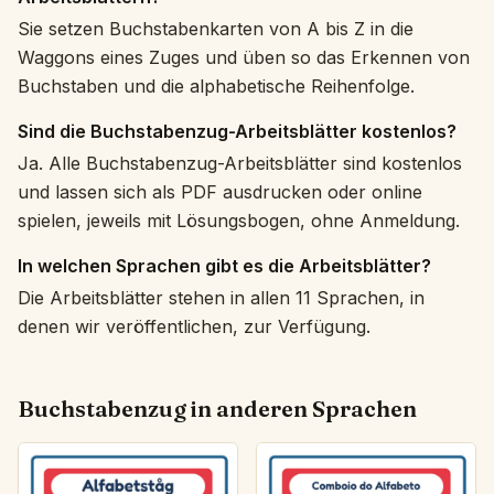
Sie setzen Buchstabenkarten von A bis Z in die
Waggons eines Zuges und üben so das Erkennen von
Buchstaben und die alphabetische Reihenfolge.
Sind die Buchstabenzug-Arbeitsblätter kostenlos?
Ja. Alle Buchstabenzug-Arbeitsblätter sind kostenlos
und lassen sich als PDF ausdrucken oder online
spielen, jeweils mit Lösungsbogen, ohne Anmeldung.
In welchen Sprachen gibt es die Arbeitsblätter?
Die Arbeitsblätter stehen in allen 11 Sprachen, in
denen wir veröffentlichen, zur Verfügung.
Buchstabenzug in anderen Sprachen