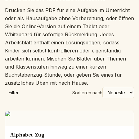
Drucken Sie das PDF für eine Aufgabe im Unterricht
oder als Hausaufgabe ohne Vorbereitung, oder öffnen
Sie die Online-Version auf einem Tablet oder
Whiteboard für sofortige Rückmeldung. Jedes
Arbeitsblatt enthält einen Lösungsbogen, sodass
Kinder sich selbst kontrollieren oder eigenständig
arbeiten können. Mischen Sie Blätter über Themen
und Klassenstufen hinweg zu einer kurzen
Buchstabenzug-Stunde, oder geben Sie eines für
zusätzliches Üben mit nach Hause.
Filter
Sortieren nach
Alphabet-Zug