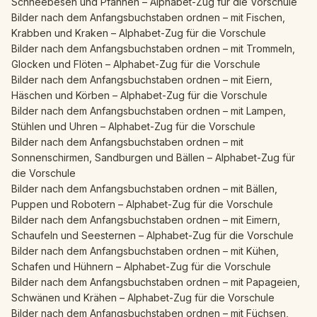
Schneebesen und Pfannen – Alphabet-Zug für die Vorschule
Bilder nach dem Anfangsbuchstaben ordnen – mit Fischen,
Krabben und Kraken – Alphabet-Zug für die Vorschule
Bilder nach dem Anfangsbuchstaben ordnen – mit Trommeln,
Glocken und Flöten – Alphabet-Zug für die Vorschule
Bilder nach dem Anfangsbuchstaben ordnen – mit Eiern,
Häschen und Körben – Alphabet-Zug für die Vorschule
Bilder nach dem Anfangsbuchstaben ordnen – mit Lampen,
Stühlen und Uhren – Alphabet-Zug für die Vorschule
Bilder nach dem Anfangsbuchstaben ordnen – mit
Sonnenschirmen, Sandburgen und Bällen – Alphabet-Zug für
die Vorschule
Bilder nach dem Anfangsbuchstaben ordnen – mit Bällen,
Puppen und Robotern – Alphabet-Zug für die Vorschule
Bilder nach dem Anfangsbuchstaben ordnen – mit Eimern,
Schaufeln und Seesternen – Alphabet-Zug für die Vorschule
Bilder nach dem Anfangsbuchstaben ordnen – mit Kühen,
Schafen und Hühnern – Alphabet-Zug für die Vorschule
Bilder nach dem Anfangsbuchstaben ordnen – mit Papageien,
Schwänen und Krähen – Alphabet-Zug für die Vorschule
Bilder nach dem Anfangsbuchstaben ordnen – mit Füchsen,