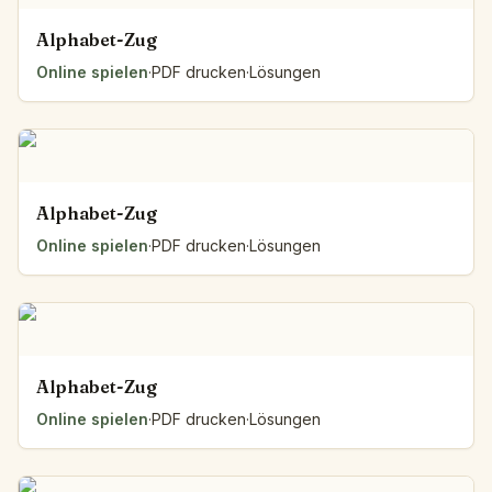
Alphabet-Zug
Online spielen
·
PDF drucken
·
Lösungen
Alphabet-Zug
Online spielen
·
PDF drucken
·
Lösungen
Alphabet-Zug
Online spielen
·
PDF drucken
·
Lösungen