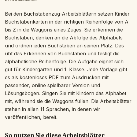
Interaktiv
Bei den Buchstabenzug-Arbeitsblättern setzen Kinder
Buchstabenkarten in der richtigen Reihenfolge von A
bis Z in die Waggons eines Zuges. Sie erkennen die
Sprache:
Deutsch
Buchstaben, denken an die Abfolge des Alphabets
und ordnen jeden Buchstaben an seinen Platz. Das
Anmelden
übt das Erkennen von Buchstaben und festigt die
alphabetische Reihenfolge. Die Aufgabe eignet sich
Registrieren
gut für Kindergarten und 1. Klasse. Jede Vorlage gibt
es als kostenloses PDF zum Ausdrucken mit
passender, online spielbarer Version und
Lösungsbogen. Singen Sie mit Kindern das Alphabet
mit, während sie die Waggons füllen. Die Arbeitsblätter
stehen in allen 11 Sprachen, in denen wir
veröffentlichen, bereit.
So nutzen Sie diese Arbeitsblätter