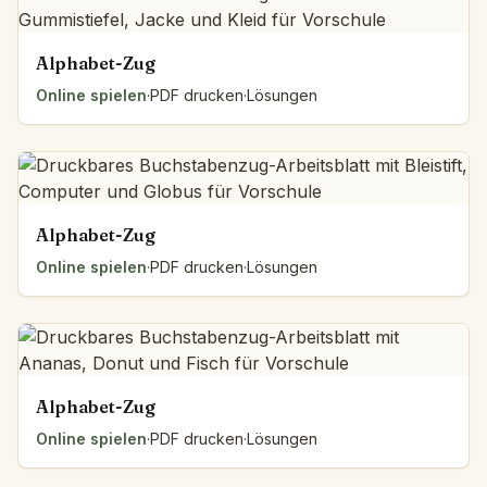
Alphabet-Zug
Online spielen
·
PDF drucken
·
Lösungen
Alphabet-Zug
Online spielen
·
PDF drucken
·
Lösungen
Alphabet-Zug
Online spielen
·
PDF drucken
·
Lösungen