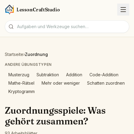
LessonCraftStudio
Arbeitsblätter
Startseite
›
Zuordnung
Aufgaben
ANDERE ÜBUNGSTYPEN
Musterzug
Subtraktion
Addition
Code-Addition
Werkzeuge
Mathe-Rätsel
Mehr oder weniger
Schatten zuordnen
Kryptogramm
Themen
Zuordnungsspiele: Was
Sprachen
gehört zusammen?
Arbeitsblatt-Generatoren
93 Arbeitsblätter