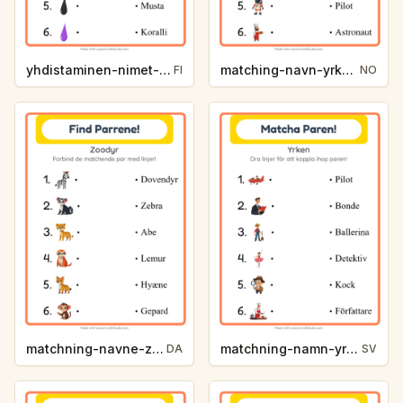
yhdistaminen-nimet-varit-0953
matching-navn-yrker-82a5
FI
NO
matchning-navne-zoodyr-e640
matchning-namn-yrken-4f9e
DA
SV