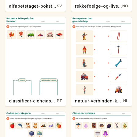
alfabetstaget-bokstavsledtrad-yrken-4317
rekkefoelge-og-livssykluser-g1203
SV
NO
classificar-ciencias-k214-5
natuur-verbinden-k213-5
PT
NL