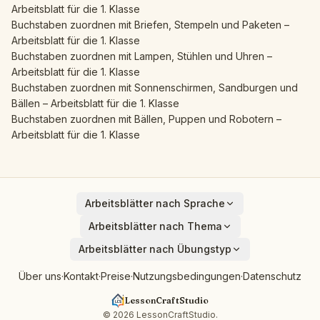
Arbeitsblatt für die 1. Klasse
Buchstaben zuordnen mit Briefen, Stempeln und Paketen –
Arbeitsblatt für die 1. Klasse
Buchstaben zuordnen mit Lampen, Stühlen und Uhren –
Arbeitsblatt für die 1. Klasse
Buchstaben zuordnen mit Sonnenschirmen, Sandburgen und
Bällen – Arbeitsblatt für die 1. Klasse
Buchstaben zuordnen mit Bällen, Puppen und Robotern –
Arbeitsblatt für die 1. Klasse
Arbeitsblätter nach Sprache
English
Arbeitsblätter nach Thema
Deutsch
Tiere
Arbeitsblätter nach Übungstyp
Español
Fahrzeuge
Addition
Français
Über uns
·
Kontakt
·
Preise
·
Nutzungsbedingungen
·
Datenschutz
Früchte
Subtraktion
Italiano
Vögel
LessonCraftStudio
Kryptogramm
Nederlands
Rund ums Haus
© 2026 LessonCraftStudio.