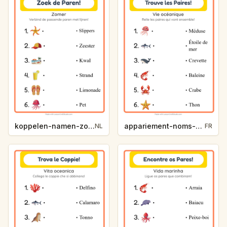
koppelen-namen-zomer-5b91
appariement-noms-vie-oceanique-5748
NL
FR