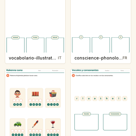
vocabolario-illustrato-k235-5
conscience-phonologique-k234-5
IT
FR