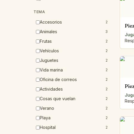
TEMA
Accesorios
2
Pie
Animales
3
Juga
Resp
Frutas
2
Vehículos
2
Juguetes
2
Vida marina
2
Oficina de correos
2
Pie
Actividades
2
Juga
Cosas que vuelan
2
Resp
Verano
2
Playa
2
Hospital
2