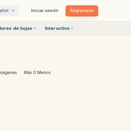
añol
Iniciar sesión
Registrarse
ores de hojas
Interactivo
Emparejar
 La Palabra
Emparejar Sombras
rama
Tren De Patrones
 De Imágenes
Bingo
jar
Encuentra Los Objetos
 O Pequeño
El Intruso
Imágenes
Más O Menos
os creadores
Todas las interactivas