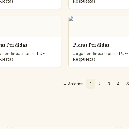
uestas
Respuestas
zas Perdidas
Piezas Perdidas
r en línea
·
Imprimir PDF
·
Jugar en línea
·
Imprimir PDF
·
uestas
Respuestas
←
Anterior
1
2
3
4
S