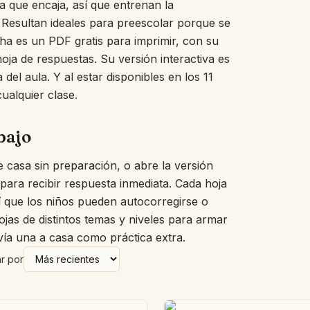
a que encaja, así que entrenan la
Muro de palabras ilustradas
e. Resultan ideales para preescolar porque se
El búho dormilón
a es un PDF gratis para imprimir, con su
¿Cuál no encaja?
hoja de respuestas. Su versión interactiva es
El tendedero de cuentos
 del aula. Y al estar disponibles en los 11
La cocina de fracciones
El taller de medir
ualquier clase.
El tapete del dinero
Conteo en coro
bajo
Nuestro día
Palabras con corazón
 casa sin preparación, o abre la versión
Palmas y sílabas
 para recibir respuesta inmediata. Cada hoja
El frasco de estimar
sí que los niños pueden autocorregirse o
Tablero de emociones
jas de distintos temas y niveles para armar
Trazo a trazo
vía una a casa como práctica extra.
Recta numérica abierta
Descomponer números
r por
El pupitre de dictado
El tablero para decirlo
Aros para clasificar