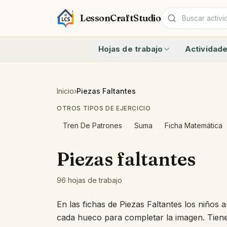
LessonCraftStudio
Hojas de trabajo
Actividad
Suma
Contar hast
Resta
Contar hasta
Criptograma
¿Cuántos an
Inicio
›
Piezas Faltantes
Crucigrama
Escribir núm
OTROS TIPOS DE EJERCICIO
Sopa De Letras
Números 11 
Emparejar
Sumar y Rest
Tren De Patrones
Suma
Ficha Matemática
Ver todas las hojas
Problemas d
Sumas y Rest
Piezas faltantes
Identifica l
Cuenta los l
96 hojas de trabajo
Ver todas las
En las fichas de Piezas Faltantes los niños 
cada hueco para completar la imagen. Tienen 