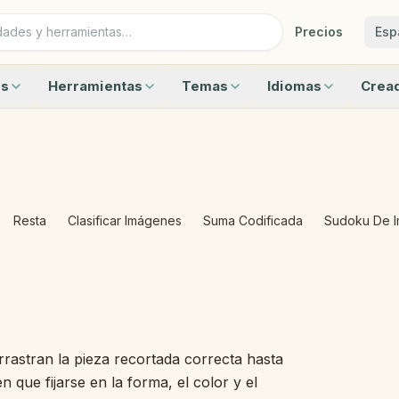
Precios
Esp
es
Herramientas
Temas
Idiomas
Cread
a 10 con animales — Marco de diez
Marco de diez
Animales
Inglés
Suma
 20 con frutas — Marco de diez doble
Recta numérica
Vehículos
Portugués
Adivina
imales? Contar de 0 a 10 — Marco de diez
Ábaco de 20
Frutas
Idiomas
Crucig
eros de 0 a 20 con frutas — Marco de diez doble
Reloj para aprender la hora
Aves
Sudoku
a 19 — Marco de diez doble
Regla
Alrededor de la casa
Empare
ar en el Marco de Diez
Letras magnéticas
Clima
Grande
Resta
Clasificar Imágenes
Suma Codificada
Sudoku De 
e Sumar y Restar Hasta 10
Cajas de sonidos
Ver todos los temas
Todos l
as Hasta el 5 — Calcula con Fluidez
Temporizador del salón
a forma — Geometría en preescolar
Tablero de sílabas
ados — Geometría en preescolar
Calendario del salón
 actividades
Caballete numérico
Palitos con nombre
arrastran la pieza recortada correcta hasta
Tablero de rincones
que fijarse en la forma, el color y el
Laboratorio de decenas y unidades