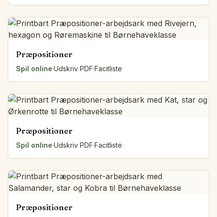
Præpositioner
Spil online
·
Udskriv PDF
·
Facitliste
Præpositioner
Spil online
·
Udskriv PDF
·
Facitliste
Præpositioner