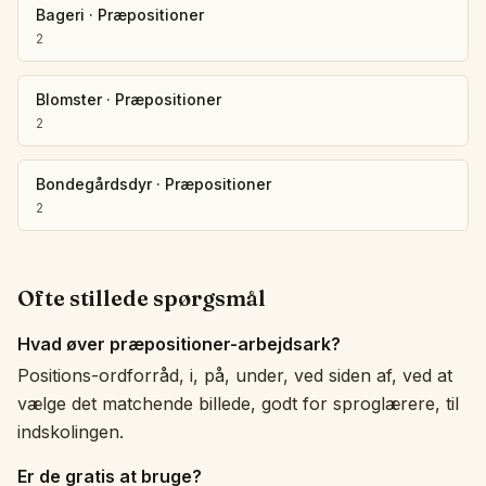
Bageri
·
Præpositioner
2
Blomster
·
Præpositioner
2
Bondegårdsdyr
·
Præpositioner
2
Ofte stillede spørgsmål
Hvad øver præpositioner-arbejdsark?
Positions-ordforråd, i, på, under, ved siden af, ved at
vælge det matchende billede, godt for sproglærere, til
indskolingen.
Er de gratis at bruge?