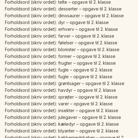
Forholdsord (skriv ordet): telte – opgave til 2. klasse
Forholdsord (skriv ordet): desserter – opgave til 2. klasse
Forholdsord (skriv ordet): dinosaurer – opgave til 2. klasse
Forholdsord (skriv ordet): dyr – opgave til 2. klasse
Forholdsord (skriv ordet): erhverv – opgave til 2. klasse
Forholdsord (skriv ordet): farver – opgave til 2. klasse
Forholdsord (skriv ordet): følelser – opgave til 2. klasse
Forholdsord (skriv ordet): blomster – opgave til 2. klasse
Forholdsord (skriv ordet): former – opgave til 2. klasse
Forholdsord (skriv ordet): frugter – opgave til 2. klasse
Forholdsord (skriv ordet): fugle – opgave til 2. klasse
Forholdsord (skriv ordet): fugle – opgave til 2. klasse
Forholdsord (skriv ordet): grøntsager – opgave til 2. klasse
Forholdsord (skriv ordet): havdyr – opgave til 2. klasse
Forholdsord (skriv ordet): sprøjter – opgave til 2. klasse
Forholdsord (skriv ordet): varer – opgave til 2. klasse
Forholdsord (skriv ordet): insekter – opgave til 2. klasse
Forholdsord (skriv ordet): julegaver – opgave til 2. klasse
Forholdsord (skriv ordet): kæledyr – opgave til 2. klasse
Forholdsord (skriv ordet): blyanter – opgave til 2. klasse
Forholdsord (skriv ordet): køkkenredskaber – opgave til 2.