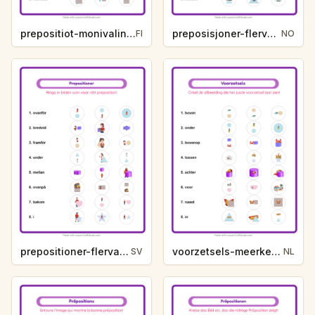
prepositiot-monivalinta-varit-2871
preposisjoner-flervalg-yrker-caaa
FI
NO
prepositioner-flerval-yrken-9f77
voorzetsels-meerkeuze-zomer-cfd1
SV
NL