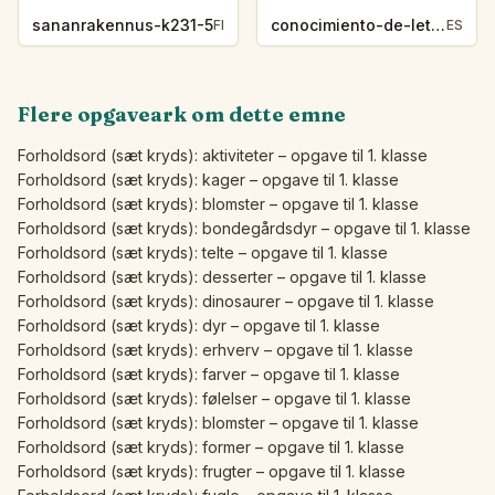
sananrakennus-k231-5
conocimiento-de-letras-k230-5
FI
ES
Flere opgaveark om dette emne
Forholdsord (sæt kryds): aktiviteter – opgave til 1. klasse
Forholdsord (sæt kryds): kager – opgave til 1. klasse
Forholdsord (sæt kryds): blomster – opgave til 1. klasse
Forholdsord (sæt kryds): bondegårdsdyr – opgave til 1. klasse
Forholdsord (sæt kryds): telte – opgave til 1. klasse
Forholdsord (sæt kryds): desserter – opgave til 1. klasse
Forholdsord (sæt kryds): dinosaurer – opgave til 1. klasse
Forholdsord (sæt kryds): dyr – opgave til 1. klasse
Forholdsord (sæt kryds): erhverv – opgave til 1. klasse
Forholdsord (sæt kryds): farver – opgave til 1. klasse
Forholdsord (sæt kryds): følelser – opgave til 1. klasse
Forholdsord (sæt kryds): blomster – opgave til 1. klasse
Forholdsord (sæt kryds): former – opgave til 1. klasse
Forholdsord (sæt kryds): frugter – opgave til 1. klasse