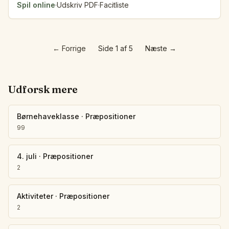
Spil online
·
Udskriv PDF
·
Facitliste
←
Forrige
Side 1 af 5
Næste
→
Udforsk mere
Børnehaveklasse
·
Præpositioner
99
4. juli
·
Præpositioner
2
Aktiviteter
·
Præpositioner
2