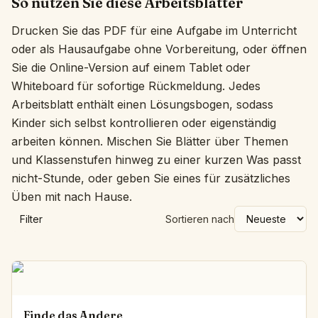
So nutzen Sie diese Arbeitsblätter
Drucken Sie das PDF für eine Aufgabe im Unterricht
oder als Hausaufgabe ohne Vorbereitung, oder öffnen
Sie die Online-Version auf einem Tablet oder
Whiteboard für sofortige Rückmeldung. Jedes
Arbeitsblatt enthält einen Lösungsbogen, sodass
Kinder sich selbst kontrollieren oder eigenständig
arbeiten können. Mischen Sie Blätter über Themen
und Klassenstufen hinweg zu einer kurzen Was passt
nicht-Stunde, oder geben Sie eines für zusätzliches
Üben mit nach Hause.
Filter
Sortieren nach
Finde das Andere