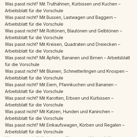
Was passt nicht? Mit Truthähnen, Kürbissen und Kuchen –
Arbeitsblatt für die Vorschule
Was passt nicht? Mit Bussen, Lastwagen und Baggern –
Arbeitsblatt für die Vorschule
Was passt nicht? Mit Rottönen, Blautönen und Gelbtönen –
Arbeitsblatt für die Vorschule
Was passt nicht? Mit Kreisen, Quadraten und Dreiecken –
Arbeitsblatt für die Vorschule
Was passt nicht? Mit Äpfeln, Bananen und Birnen – Arbeitsblatt
für die Vorschule
Was passt nicht? Mit Blumen, Schmetterlingen und Knospen –
Arbeitsblatt für die Vorschule
Was passt nicht? Mit Eiern, Pfannkuchen und Bananen –
Arbeitsblatt für die Vorschule
Was passt nicht? Mit Karotten, Erbsen und Kürbissen –
Arbeitsblatt für die Vorschule
Was passt nicht? Mit Katzen, Hunden und Kaninchen –
Arbeitsblatt für die Vorschule
Was passt nicht? Mit Einkaufswagen, Körben und Regalen –
Arbeitsblatt für die Vorschule