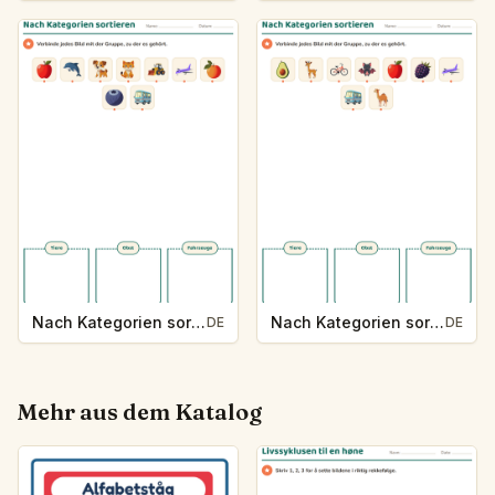
Nach Kategorien sortieren
Nach Kategorien sortieren
DE
DE
Mehr aus dem Katalog