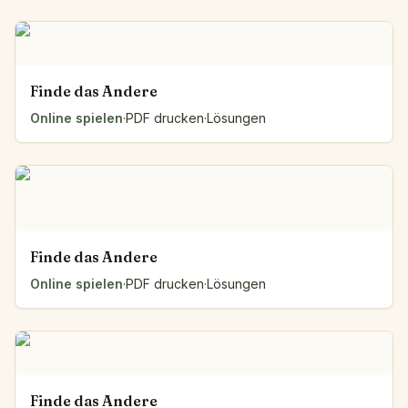
Finde das Andere
Online spielen
·
PDF drucken
·
Lösungen
Finde das Andere
Online spielen
·
PDF drucken
·
Lösungen
Finde das Andere