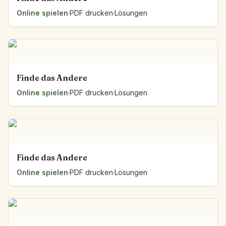
Online spielen
·
PDF drucken
·
Lösungen
Finde das Andere
Online spielen
·
PDF drucken
·
Lösungen
Finde das Andere
Online spielen
·
PDF drucken
·
Lösungen