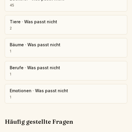
45
Tiere
·
Was passt nicht
2
Bäume
·
Was passt nicht
1
Berufe
·
Was passt nicht
1
Emotionen
·
Was passt nicht
1
Häufig gestellte Fragen