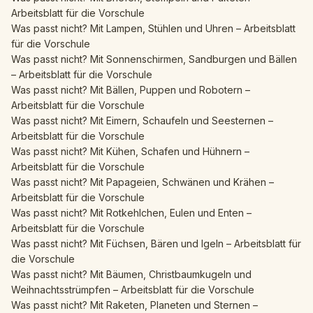
Arbeitsblatt für die Vorschule
Was passt nicht? Mit Lampen, Stühlen und Uhren – Arbeitsblatt
für die Vorschule
Was passt nicht? Mit Sonnenschirmen, Sandburgen und Bällen
– Arbeitsblatt für die Vorschule
Was passt nicht? Mit Bällen, Puppen und Robotern –
Arbeitsblatt für die Vorschule
Was passt nicht? Mit Eimern, Schaufeln und Seesternen –
Arbeitsblatt für die Vorschule
Was passt nicht? Mit Kühen, Schafen und Hühnern –
Arbeitsblatt für die Vorschule
Was passt nicht? Mit Papageien, Schwänen und Krähen –
Arbeitsblatt für die Vorschule
Was passt nicht? Mit Rotkehlchen, Eulen und Enten –
Arbeitsblatt für die Vorschule
Was passt nicht? Mit Füchsen, Bären und Igeln – Arbeitsblatt für
die Vorschule
Was passt nicht? Mit Bäumen, Christbaumkugeln und
Weihnachtsstrümpfen – Arbeitsblatt für die Vorschule
Was passt nicht? Mit Raketen, Planeten und Sternen –