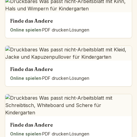
Finde das Andere
Online spielen
·
PDF drucken
·
Lösungen
Finde das Andere
Online spielen
·
PDF drucken
·
Lösungen
Finde das Andere
Online spielen
·
PDF drucken
·
Lösungen