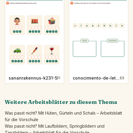
sananrakennus-k231-5
conocimiento-de-letras-k230-5
FI
ES
Weitere Arbeitsblätter zu diesem Thema
Was passt nicht? Mit Hüten, Gürteln und Schals – Arbeitsblatt
für die Vorschule
Was passt nicht? Mit Laufbildern, Springbildern und
Tanzbildern – Arbeitsblatt für die Vorschule