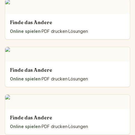
Finde das Andere
Online spielen
·
PDF drucken
·
Lösungen
Finde das Andere
Online spielen
·
PDF drucken
·
Lösungen
Finde das Andere
Online spielen
·
PDF drucken
·
Lösungen