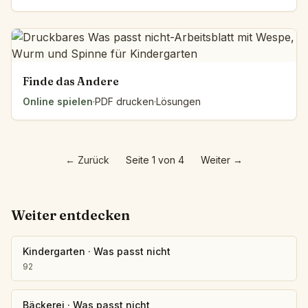
Finde das Andere
Online spielen
·
PDF drucken
·
Lösungen
←
Zurück
Seite 1 von 4
Weiter
→
Weiter entdecken
Kindergarten
·
Was passt nicht
92
Bäckerei
·
Was passt nicht