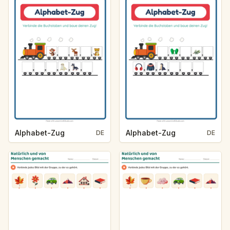
Alphabet-Zug
Alphabet-Zug
DE
DE