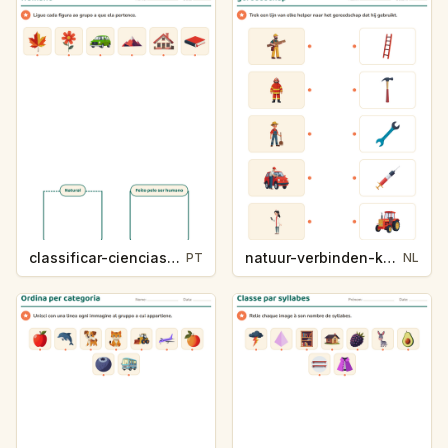
classificar-ciencias-k214-5
natuur-verbinden-k213-5
PT
NL