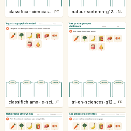
classificar-ciencias-g1207-5
natuur-sorteren-g1207-5
PT
NL
classifichiamo-le-scienze-g1207-5
tri-en-sciences-g1207-5
IT
FR