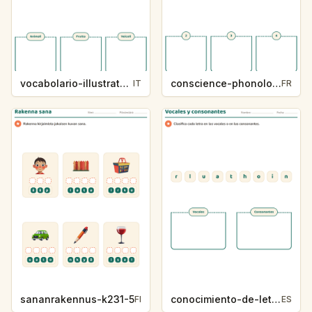
vocabolario-illustrato-k235-5
conscience-phonologique-k234-5
IT
FR
sananrakennus-k231-5
conocimiento-de-letras-k230-5
FI
ES