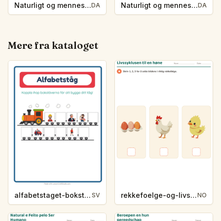
Naturligt og menneskeskabt
Naturligt og menneskeskabt
DA
DA
Mere fra kataloget
alfabetstaget-bokstavsledtrad-yrken-4317
rekkefoelge-og-livssykluser-g1203
SV
NO