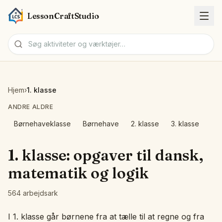
LessonCraftStudio
Arbejdsark
Hjem
›
1. klasse
Aktiviteter
ANDRE ALDRE
Børnehaveklasse
Børnehave
2. klasse
3. klasse
Værktøjer
1. klasse: opgaver til dansk,
Emner
matematik og logik
Sprog
564 arbejdsark
Arbejdsark-generatorer
I 1. klasse går børnene fra at tælle til at regne og fra