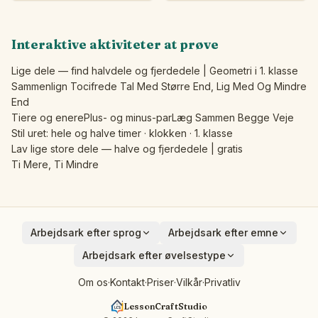
Interaktive aktiviteter at prøve
Lige dele — find halvdele og fjerdedele | Geometri i 1. klasse
Sammenlign Tocifrede Tal Med Større End, Lig Med Og Mindre
End
Tiere og enere
Plus- og minus-par
Læg Sammen Begge Veje
Stil uret: hele og halve timer · klokken · 1. klasse
Lav lige store dele — halve og fjerdedele | gratis
Ti Mere, Ti Mindre
Arbejdsark efter sprog
Arbejdsark efter emne
English
Dyr
Arbejdsark efter øvelsestype
Deutsch
Køretøjer
Addition
Om os
·
Kontakt
·
Priser
·
Vilkår
·
Privatliv
Español
Frugter
Subtraktion
Français
Fugle
LessonCraftStudio
Kryptogram