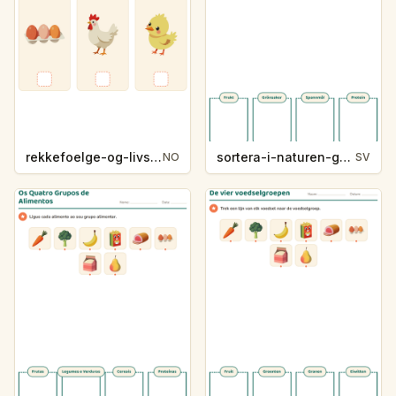
rekkefoelge-og-livssykluser-g1203
sortera-i-naturen-g1207-5
NO
SV