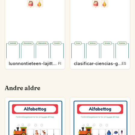
luonnontieteen-lajittelu-g1207-5
clasificar-ciencias-g1207-5
FI
ES
Andre aldre