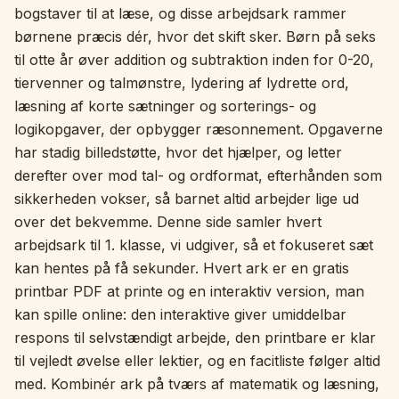
bogstaver til at læse, og disse arbejdsark rammer
Interaktivt
børnene præcis dér, hvor det skift sker. Børn på seks
til otte år øver addition og subtraktion inden for 0-20,
tiervenner og talmønstre, lydering af lydrette ord,
Sprog:
Dansk
læsning af korte sætninger og sorterings- og
logikopgaver, der opbygger ræsonnement. Opgaverne
Log ind
har stadig billedstøtte, hvor det hjælper, og letter
derefter over mod tal- og ordformat, efterhånden som
Tilmeld
sikkerheden vokser, så barnet altid arbejder lige ud
over det bekvemme. Denne side samler hvert
arbejdsark til 1. klasse, vi udgiver, så et fokuseret sæt
kan hentes på få sekunder. Hvert ark er en gratis
printbar PDF at printe og en interaktiv version, man
kan spille online: den interaktive giver umiddelbar
respons til selvstændigt arbejde, den printbare er klar
til vejledt øvelse eller lektier, og en facitliste følger altid
med. Kombinér ark på tværs af matematik og læsning,