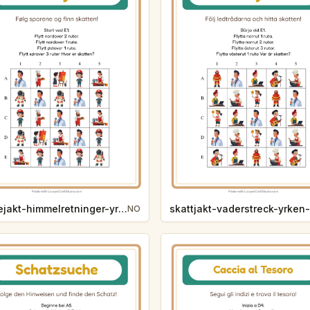
skattejakt-himmelretninger-yrker-ab12
NO