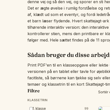
denne vej og så den vej, og sporer en sti hen 
Det er ægte øvelse i rumlig forståelse og ret
af, klædt ud som et eventyr, og fordi ledetråd
et barn læser flydende. Hvert skattejagt-ark
tilhørende interaktiv version: den interakti
kontrollerer stien, mens den printbare er klar 
følger med. Hele sættet findes på de 11 sprog
Sådan bruger du disse arbej
Print PDF'en til en klasseopgave eller lektie
versionen på en tablet eller tavle for øjebli
facitliste, så børnene kan tjekke sig selv ell
temaer og klassetrin til en kort Skattejagt-ti
Filtre
Sortér 
KLASSETRIN
1. klasse
99