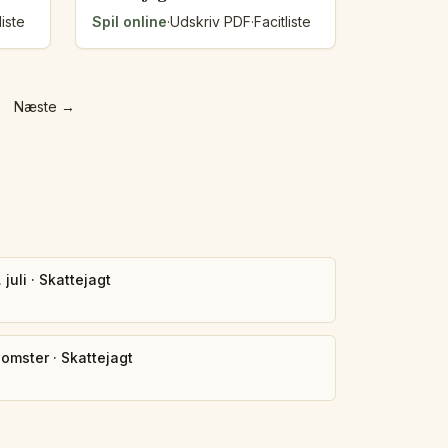
liste
Spil online
·
Udskriv PDF
·
Facitliste
Næste
→
 juli
·
Skattejagt
lomster
·
Skattejagt