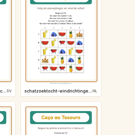
skattjakt-vaderstreck-yrken-c680
schatzoektocht-windrichtingen-zomer-52cd
SV
NL