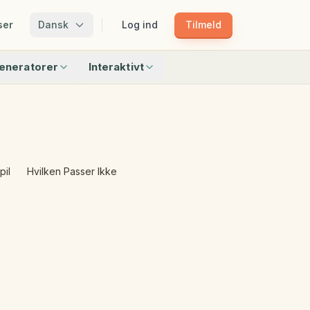
ser
Dansk
Log ind
Tilmeld
eneratorer
Interaktivt
Matchning
Match Skygger
Mønstertoget
Bingo
Find Genstandene
Hvilken Passer Ikke
pil
Hvilken Passer Ikke
r
Alle interaktive