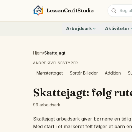
LessonCraftStudio
Arbejdsark
Aktiviteter
Addition
Tæl til 10 me
Subtraktion
Tæl til 20 me
Kryptogram
Hvor mange d
Hjem
›
Skattejagt
Krydsord
Skrive tal 0 
ANDRE ØVELSESTYPER
Ordsøgning
Tal 11 til 19 
Matchning
Addition Og S
Mønstertoget
Sortér Billeder
Addition
Su
Alle arbejdsark
Regnehistorie
Hurtige Talfa
Skattejagt: følg rut
Genkend form
Tæl siderne —
99 arbejdsark
Alle aktiviteter
Skattejagt arbejdsark giver børnene en tidli
Med start i et markeret felt følger et barn en