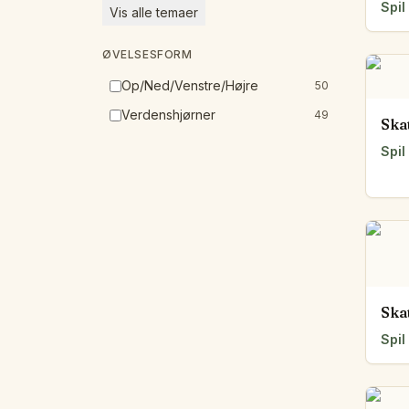
Spil
Vis alle temaer
ØVELSESFORM
Op/Ned/Venstre/Højre
50
Verdenshjørner
49
Ska
Spil
Ska
Spil