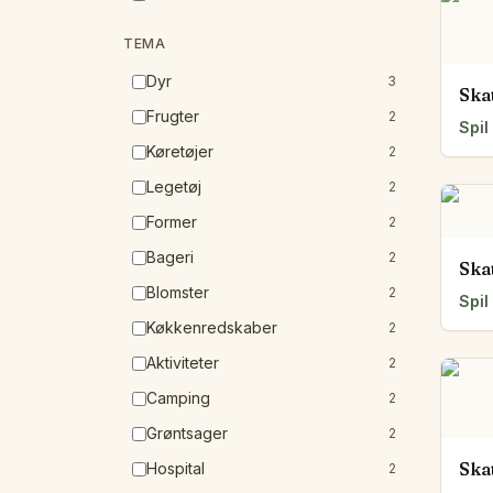
TEMA
Dyr
3
Ska
Frugter
2
Spil
Køretøjer
2
Legetøj
2
Former
2
Bageri
2
Ska
Blomster
2
Spil
Køkkenredskaber
2
Aktiviteter
2
Camping
2
Grøntsager
2
Ska
Hospital
2