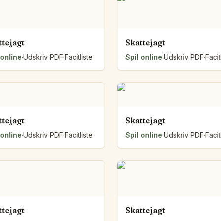
Talvægt
Mønsterbænken
Sætningsbuer
ttejagt
Skattejagt
Klassens diagram
 online
·
Udskriv PDF
·
Facitliste
Spil online
·
Udskriv PDF
·
Facit
Foldearket
Talsien
Pilesporet
Trækposen
Lågene
Strækbåndet
ttejagt
Skattejagt
Tråden om figuren
 online
·
Udskriv PDF
·
Facitliste
Spil online
·
Udskriv PDF
·
Facit
Brædderne
Fra lodret til vandret
Byggeplanen
Alle værktøjer
ttejagt
Skattejagt