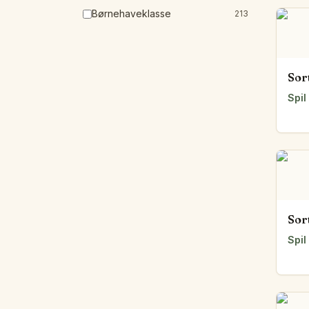
Børnehaveklasse
213
Sor
Spil
Sor
Spil