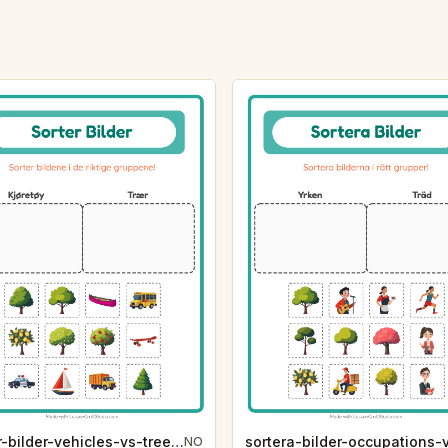
sorter-bilder-vehicles-vs-tree-81ab
NO