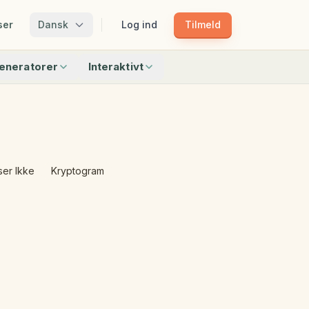
ser
Dansk
Log ind
Tilmeld
eneratorer
Interaktivt
Matchning
Match Skygger
Mønstertoget
Bingo
Find Genstandene
Hvilken Passer Ikke
ser Ikke
Kryptogram
r
Alle interaktive