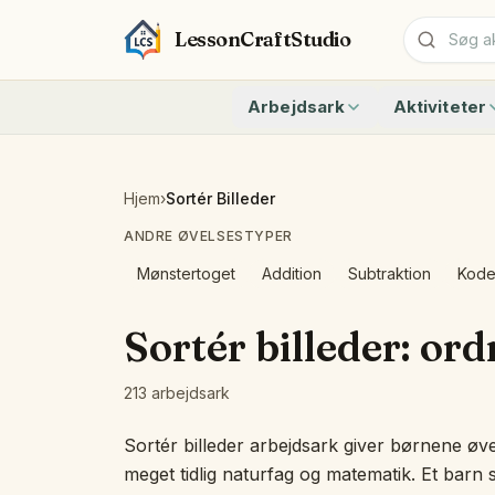
LessonCraftStudio
Arbejdsark
Aktiviteter
Addition
Tæl til 10 me
Subtraktion
Tæl til 20 me
Kryptogram
Hvor mange d
Hjem
›
Sortér Billeder
Krydsord
Skrive tal 0 
ANDRE ØVELSESTYPER
Ordsøgning
Tal 11 til 19 
Matchning
Addition Og S
Mønstertoget
Addition
Subtraktion
Kode
Alle arbejdsark
Regnehistorie
Hurtige Talfa
Sortér billeder: ord
Genkend form
Tæl siderne —
213 arbejdsark
Alle aktiviteter
Sortér billeder arbejdsark giver børnene øve
meget tidlig naturfag og matematik. Et barn 