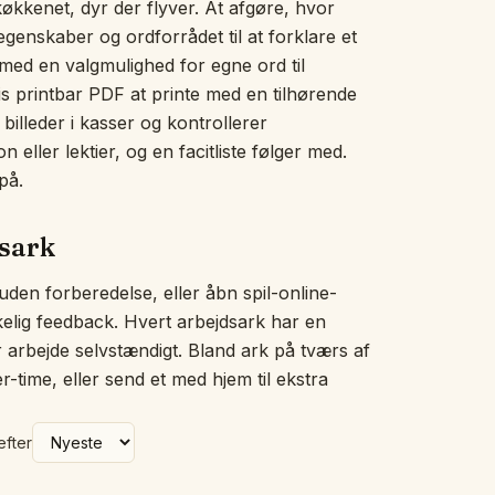
 køkkenet, dyr der flyver. At afgøre, hvor
Billedordvæg
 egenskaber og ordforrådet til at forklare et
Uglen sover
, med en valgmulighed for egne ord til
Hvad passer ikke ind?
tis printbar PDF at printe med en tilhørende
Historiesnoren
 billeder i kasser og kontrollerer
Brøkkøkkenet
Målebænken
n eller lektier, og en facitliste følger med.
Pengemåtten
på.
Tælle i kor
Vores dag
dsark
Hjerteord
Klap stavelserne
 uden forberedelse, eller åbn spil-online-
Overslagsglasset
kkelig feedback. Hvert arbejdsark har en
Følelsestjek
er arbejde selvstændigt. Bland ark på tværs af
Bogstavværkstedet
er-time, eller send et med hjem til ekstra
Den tomme tallinje
Helhed og dele
Diktatbordet
efter
Sig-det-tavlen
Sorteringsringe