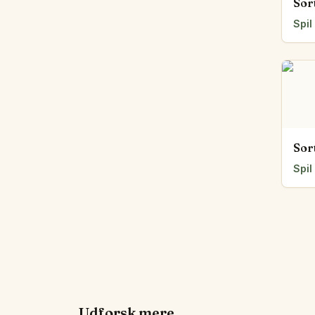
Sor
Spil
Sor
Spil
Udforsk mere