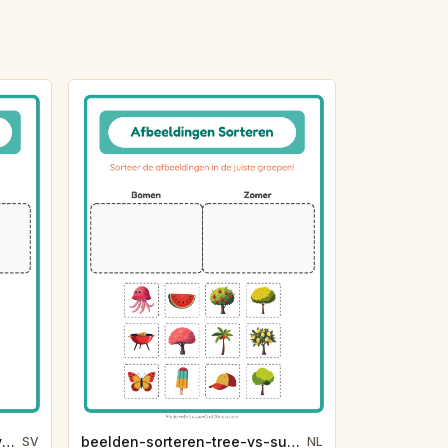
sortera-bilder-occupations-vs-tree-6630
beelden-sorteren-tree-vs-summer-3b79
SV
NL