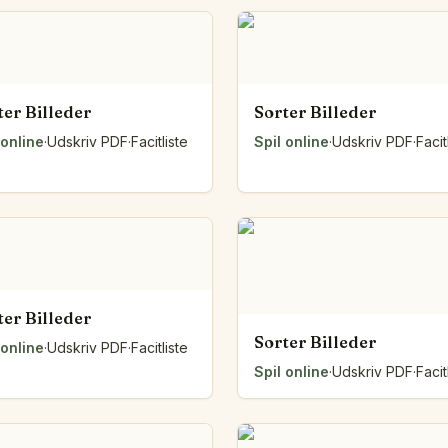
Talvægt
Mønsterbænken
Sætningsbuer
Klassens diagram
ter Billeder
Sorter Billeder
Foldearket
 online
Talsien
·
Udskriv PDF
·
Facitliste
Spil online
·
Udskriv PDF
·
Facit
Pilesporet
Trækposen
Lågene
Strækbåndet
Tråden om figuren
Brædderne
Fra lodret til vandret
ter Billeder
Byggeplanen
Sorter Billeder
 online
·
Udskriv PDF
·
Facitliste
Alle værktøjer
Spil online
·
Udskriv PDF
·
Facit