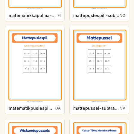
matematiikkapulma-vahennyslasku-vihannekset-69e9
mattepuslespill-subtraksjon-yrker-e15f
FI
NO
matematikpuslespil-subtraktion-zoodyr-46d9
mattepussel-subtraktion-yrken-495b
DA
SV