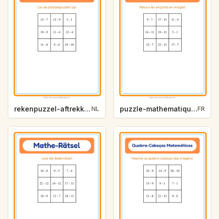
rekenpuzzel-aftrekken-zomer-2278
puzzle-mathematique-soustraction-vie-oceanique-4fe9
NL
FR