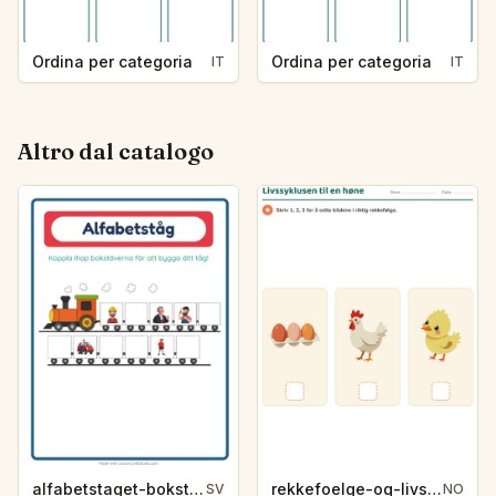
Ordina per categoria
Ordina per categoria
IT
IT
Altro dal catalogo
alfabetstaget-bokstavsledtrad-yrken-4317
rekkefoelge-og-livssykluser-g1203
SV
NO