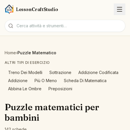
LessonCraftStudio
Schede
Home
›
Puzzle Matematico
Attività
ALTRI TIPI DI ESERCIZIO
Treno Dei Modelli
Sottrazione
Addizione Codificata
Strumenti
Addizione
Più O Meno
Scheda Di Matematica
Abbina Le Ombre
Preposizioni
Argomenti
Puzzle matematici per
Lingue
bambini
Generatori di schede
142 schede