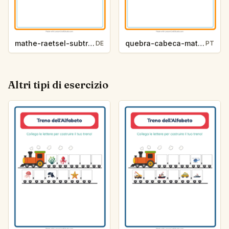
mathe-raetsel-subtraktion-zootiere-ea8a
quebra-cabeca-matematico-subtracao-vida-marinha-4909
DE
PT
Altri tipi di esercizio