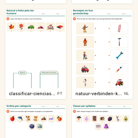
classificar-ciencias-k214-5
natuur-verbinden-k213-5
PT
NL