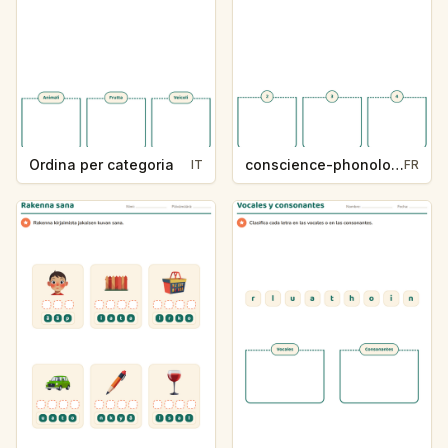
Ordina per categoria
conscience-phonologique-k234-5
IT
FR