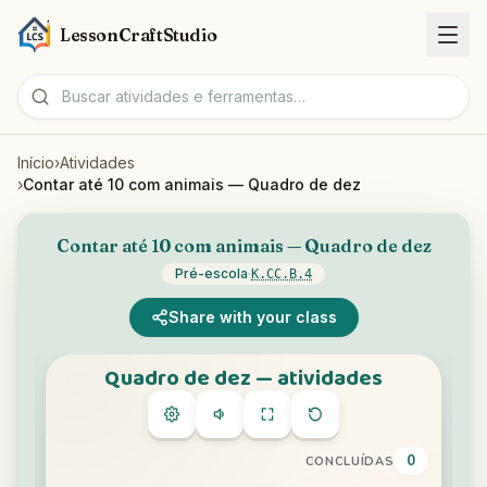
LessonCraftStudio
Início
›
Atividades
Fichas
›
Contar até 10 com animais — Quadro de dez
Atividades
Contar até 10 com animais — Quadro de dez
Pré-escola
·
K.CC.B.4
Ferramentas
Share with your class
Tópicos
Idiomas
Geradores de fichas