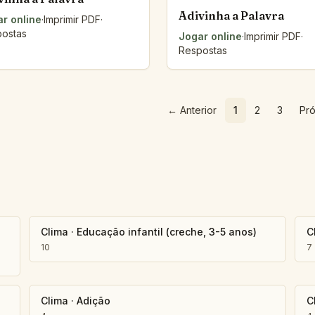
Adivinha a Palavra
r online
·
Imprimir PDF
·
ostas
Jogar online
·
Imprimir PDF
·
Respostas
←
Anterior
1
2
3
Pr
Clima
·
Educação infantil (creche, 3-5 anos)
C
10
7
Clima
·
Adição
C