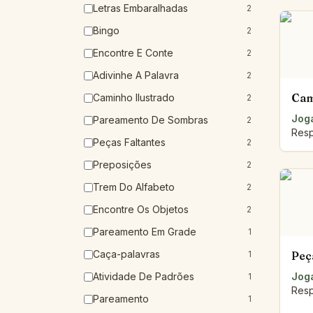
Letras Embaralhadas
2
Bingo
2
Encontre E Conte
2
Adivinhe A Palavra
2
Cam
Caminho Ilustrado
2
Joga
Pareamento De Sombras
2
Resp
Peças Faltantes
2
Preposições
2
Trem Do Alfabeto
2
Encontre Os Objetos
2
Pareamento Em Grade
1
Caça-palavras
1
Peç
Atividade De Padrões
Joga
1
Resp
Pareamento
1