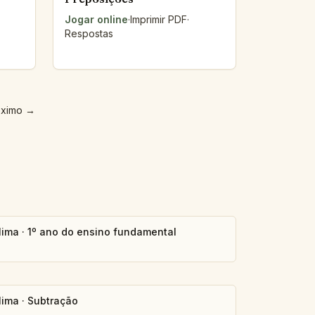
Jogar online
·
Imprimir PDF
·
Respostas
óximo
→
lima
·
1º ano do ensino fundamental
lima
·
Subtração