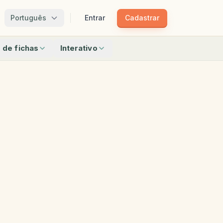
Português
Entrar
Cadastrar
 de fichas
Interativo
Pareamento
alavra
Pareamento De Sombras
uzadas
Trem De Padrões
rado
Bingo
Encontre Os Objetos
Pequeno
Qual É Diferente
radores
Todas as interativas