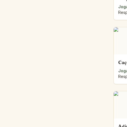
Joga
Resp
Caç
Joga
Resp
Adi