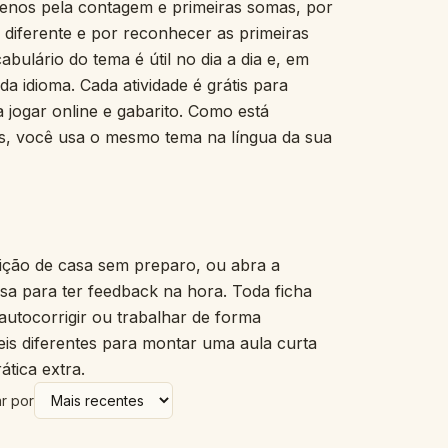
uenos pela contagem e primeiras somas, por
Mural de palavras ilustradas
 o diferente e por reconhecer as primeiras
A coruja dorminhoca
bulário do tema é útil no dia a dia e, em
Qual não pertence?
da idioma. Cada atividade é grátis para
Varal de histórias
 jogar online e gabarito. Como está
A cozinha das frações
A bancada de medidas
os, você usa o mesmo tema na língua da sua
O tapete do dinheiro
Contagem em coro
Nosso dia
Palavras de coração
Bata palmas nas sílabas
ição de casa sem preparo, ou abra a
Vidro das estimativas
usa para ter feedback na hora. Toda ficha
Quadro das emoções
 autocorrigir ou trabalhar de forma
A oficina das letras
eis diferentes para montar uma aula curta
Reta numérica vazia
tica extra.
Decompor o número
A carteira de ditado
r por
Meu quadro para falar
Arcos de classificação