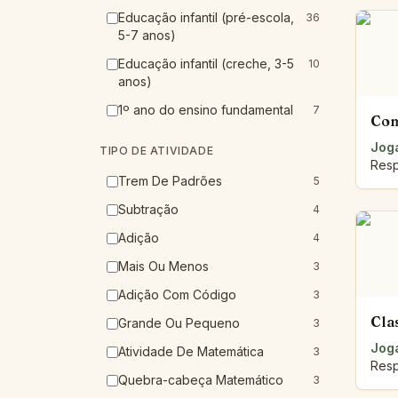
Educação infantil (pré-escola,
36
5-7 anos)
Educação infantil (creche, 3-5
10
anos)
1º ano do ensino fundamental
7
Com
Joga
TIPO DE ATIVIDADE
Resp
Trem De Padrões
5
Subtração
4
Adição
4
Mais Ou Menos
3
Adição Com Código
3
Cla
Grande Ou Pequeno
3
Joga
Atividade De Matemática
3
Resp
Quebra-cabeça Matemático
3