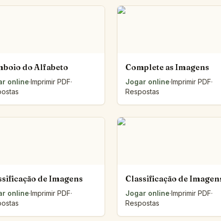
Balança numérica
Mesa de padrões
Ler por grupos de palavras
O gráfico da turma
A folha que dobra
boio do Alfabeto
Complete as Imagens
Peneira dos números
r online
Trilho das setas
·
Imprimir PDF
·
Jogar online
·
Imprimir PDF
·
ostas
Respostas
Sacola do acaso
As tampas
A Unidade que Estica
O Barbante do Contorno
As Duas Ripas
O Tubo que Deita
O Mapa das Alturas
Ver todas as ferramentas
ssificação de Imagens
Classificação de Imagen
r online
·
Imprimir PDF
·
Jogar online
·
Imprimir PDF
·
ostas
Respostas