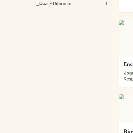
Qual É Diferente
1
Enc
Joga
Resp
Bin