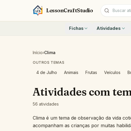
LessonCraftStudio
Fichas
Atividades
Adição
Contar até 10 co
Subtração
Contar até 20 co
Criptograma
Quantos animais?
Início
›
Clima
Palavras Cruzadas
Escrever números
OUTROS TEMAS
Caça-palavras
Números 11 a 19
Pareamento
Representar Adi
4 de Julho
Animais
Frutas
Veículos
B
Todas as fichas
Problemas de Adi
Fatos Rápidos At
Atividades com te
Identifique a fo
Conte os lados —
56 atividades
Ver todas as ativ
Clima é um tema de observação da vida coti
acompanham as crianças por muitas habili