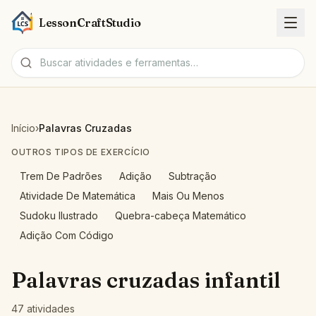
LessonCraftStudio
Fichas
Início
›
Palavras Cruzadas
Atividades
OUTROS TIPOS DE EXERCÍCIO
Trem De Padrões
Adição
Subtração
Ferramentas
Atividade De Matemática
Mais Ou Menos
Sudoku Ilustrado
Quebra-cabeça Matemático
Tópicos
Adição Com Código
Idiomas
Palavras cruzadas infantil
Geradores de fichas
47 atividades