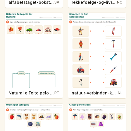
alfabetstaget-bokstavsledtrad-yrken-4317
rekkefoelge-og-livssykluser-g1203
SV
NO
Natural e Feito pelo Ser Humano
natuur-verbinden-k213-5
PT
NL