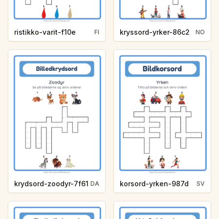
ristikko-varit-f10e
kryssord-yrker-86c2
FI
NO
krydsord-zoodyr-7f61
korsord-yrken-987d
DA
SV