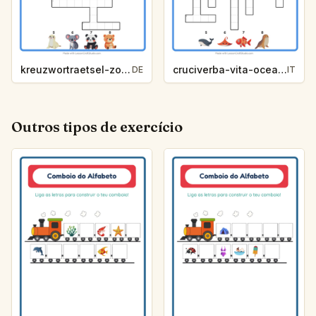
kreuzwortraetsel-zootiere-6a95
cruciverba-vita-oceanica-ca2a
DE
IT
Outros tipos de exercício