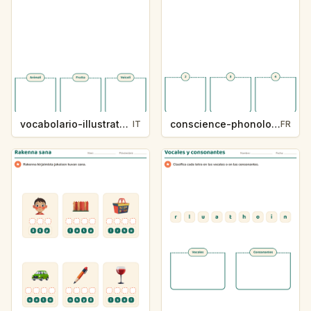
vocabolario-illustrato-k235-5
conscience-phonologique-k234-5
IT
FR