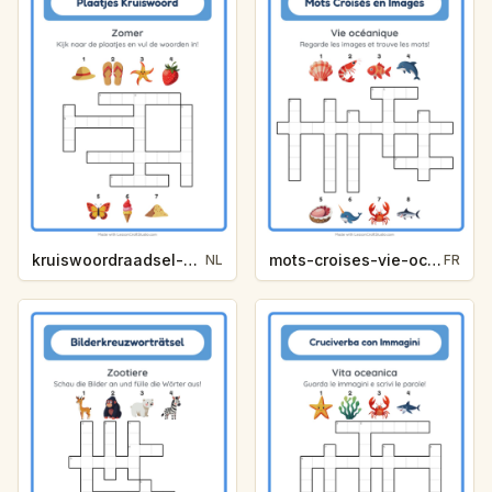
kruiswoordraadsel-zomer-b024
mots-croises-vie-oceanique-8d75
NL
FR