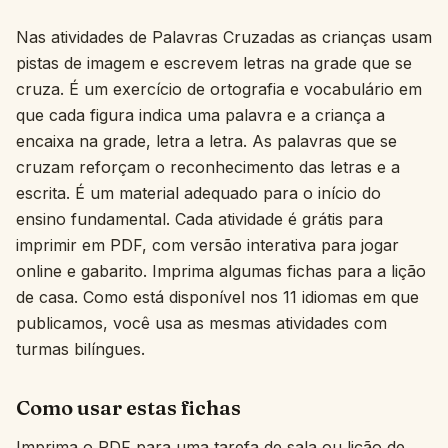
Interativo
Nas atividades de Palavras Cruzadas as crianças usam
pistas de imagem e escrevem letras na grade que se
cruza. É um exercício de ortografia e vocabulário em
Idioma:
Português
que cada figura indica uma palavra e a criança a
encaixa na grade, letra a letra. As palavras que se
cruzam reforçam o reconhecimento das letras e a
Entrar
escrita. É um material adequado para o início do
Cadastrar
ensino fundamental. Cada atividade é grátis para
imprimir em PDF, com versão interativa para jogar
online e gabarito. Imprima algumas fichas para a lição
de casa. Como está disponível nos 11 idiomas em que
publicamos, você usa as mesmas atividades com
turmas bilíngues.
Como usar estas fichas
Imprima o PDF para uma tarefa de sala ou lição de