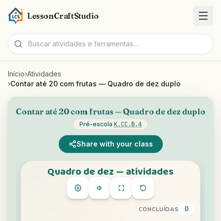
LessonCraftStudio
Início
›
Atividades
Fichas
›
Contar até 20 com frutas — Quadro de dez duplo
Atividades
Contar até 20 com frutas — Quadro de dez duplo
Pré-escola
·
K.CC.B.4
Ferramentas
Share with your class
Tópicos
Idiomas
Geradores de fichas