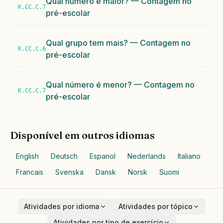
Qual número é maior? — Contagem no
K.CC.C.7
pré-escolar
Qual grupo tem mais? — Contagem no
K.CC.C.6
pré-escolar
Qual número é menor? — Contagem no
K.CC.C.7
pré-escolar
Disponível em outros idiomas
English
Deutsch
Espanol
Nederlands
Italiano
Francais
Svenska
Dansk
Norsk
Suomi
Atividades por idioma
Atividades por tópico
English
Animais
Atividades por tipo de exercício