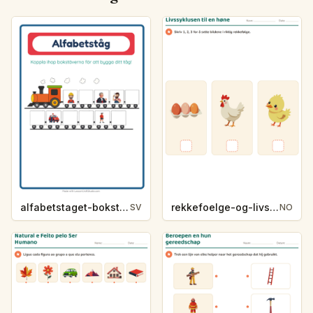
alfabetstaget-bokstavsledtrad-yrken-4317
rekkefoelge-og-livssykluser-g1203
SV
NO