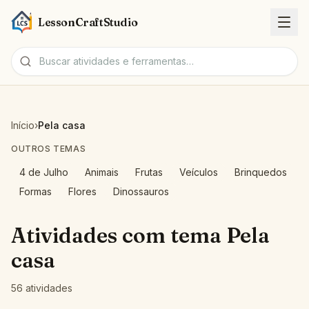
LessonCraftStudio
Fichas
Início
›
Pela casa
Atividades
OUTROS TEMAS
4 de Julho
Animais
Frutas
Veículos
Brinquedos
Ferramentas
Formas
Flores
Dinossauros
Tópicos
Atividades com tema Pela
casa
Idiomas
56 atividades
Geradores de fichas