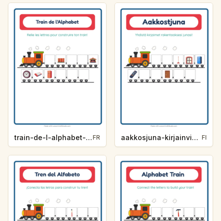
train-de-l-alphabet-indice-de-lettre-autour-de-la-maison-6c0c
aakkosjuna-kirjainvihje-kodin-ymparilla-dc98
FR
FI