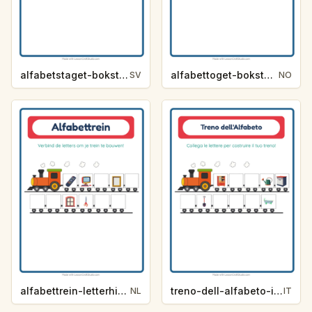
alfabetstaget-bokstavsledtrad-runt-huset-4fa6
alfabettoget-bokstavhint-rundt-i-huset-8e8a
SV
NO
alfabettrein-letterhint-rond-het-huis-9d6f
treno-dell-alfabeto-indizio-lettera-in-giro-per-casa-947a
NL
IT