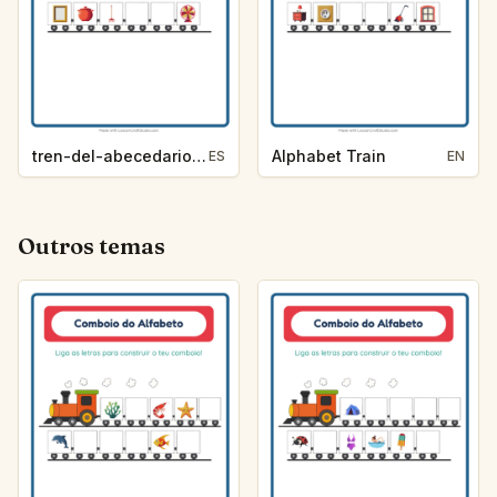
tren-del-abecedario-pista-de-letra-alrededor-de-la-casa-a1a4
Alphabet Train
ES
EN
Outros temas