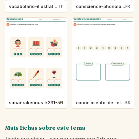
vocabolario-illustrato-k235-5
conscience-phonologique-k234-5
IT
FR
sananrakennus-k231-5
conocimiento-de-letras-k230-5
FI
ES
Mais fichas sobre este tema