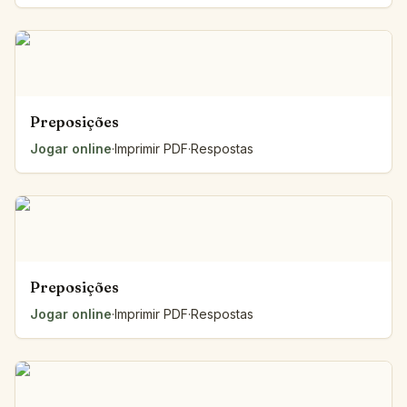
Preposições
Jogar online
·
Imprimir PDF
·
Respostas
Preposições
Jogar online
·
Imprimir PDF
·
Respostas