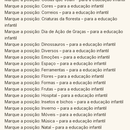
Marque a posição: Cores – para a educação infantil
Marque a posição: Correios – para a educação infantil
Marque a posição: Criaturas da floresta – para a educação
infantil
Marque a posição: Dia de Ação de Graças – para a educação
infantil
Marque a posição: Dinossauros – para a educação infantil
Marque a posição: Diversos – para a educação infantil
Marque a posição: Emoções – para a educação infantil
Marque a posição: Espaço – para a educação infantil
Marque a posição: Ferramentas – para a educação infantil
Marque a posição: Flores – para a educação infantil
Marque a posição: Formas – para a educação infantil
Marque a posição: Frutas – para a educação infantil
Marque a posição: Hospital – para a educação infantil
Marque a posição: Insetos e bichos – para a educação infantil
Marque a posição: Inverno – para a educação infantil
Marque a posição: Móveis – para a educação infantil
Marque a posição: Música – para a educação infantil
Marque a posição: Natal – para a educação infantil