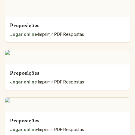
Preposições
Jogar online
·
Imprimir PDF
·
Respostas
Preposições
Jogar online
·
Imprimir PDF
·
Respostas
Preposições
Jogar online
·
Imprimir PDF
·
Respostas