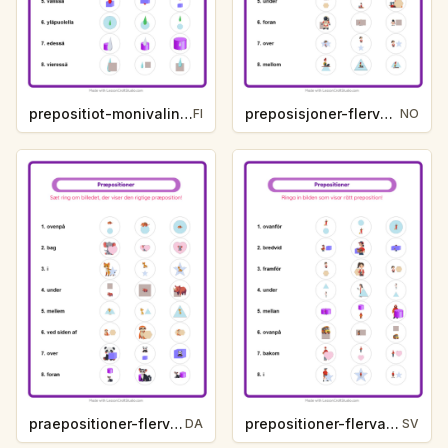
prepositiot-monivalinta-varit-2871
preposisjoner-flervalg-yrker-caaa
FI
NO
praepositioner-flervalg-zoodyr-d98f
prepositioner-flerval-yrken-9f77
DA
SV