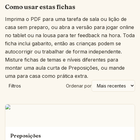
Como usar estas fichas
Imprima o PDF para uma tarefa de sala ou lição de
casa sem preparo, ou abra a versão para jogar online
no tablet ou na lousa para ter feedback na hora. Toda
ficha inclui gabarito, então as crianças podem se
autocorrigir ou trabalhar de forma independente.
Misture fichas de temas e níveis diferentes para
montar uma aula curta de Preposições, ou mande
uma para casa como prática extra.
Filtros
Ordenar por
Preposições