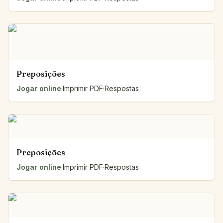
Preposições
Jogar online
·
Imprimir PDF
·
Respostas
Preposições
Jogar online
·
Imprimir PDF
·
Respostas