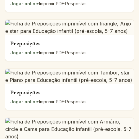
Jogar online
·
Imprimir PDF
·
Respostas
Preposições
Jogar online
·
Imprimir PDF
·
Respostas
Preposições
Jogar online
·
Imprimir PDF
·
Respostas