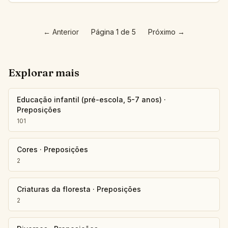
←
Anterior
Página 1 de 5
Próximo
→
Explorar mais
Educação infantil (pré-escola, 5-7 anos)
·
Preposições
101
Cores
·
Preposições
2
Criaturas da floresta
·
Preposições
2