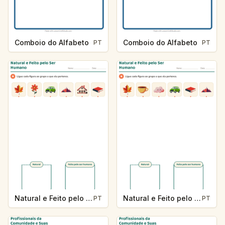
Comboio do Alfabeto
Comboio do Alfabeto
PT
PT
Natural e Feito pelo Ser Humano
Natural e Feito pelo Ser Humano
PT
PT